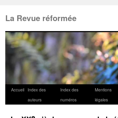
La Revue réformée
Accueil
Index des
Index des
Mentions
auteurs
numéros
légales
e