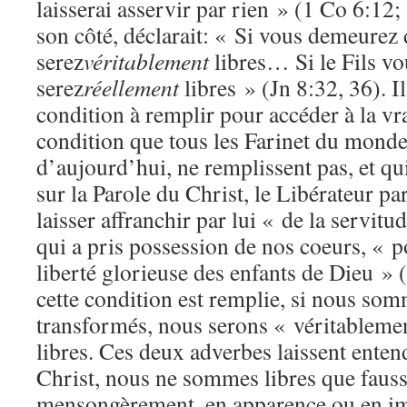
laisserai asservir par rien » (1 Co 6:12;
son côté, déclarait: « Si vous demeurez
serez
véritablement
libres… Si le Fils vo
serez
réellement
libres » (Jn 8:32, 36). I
condition à remplir pour accéder à la vra
condition que tous les Farinet du monde
d’aujourd’hui, ne remplissent pas, et qui
sur la Parole du Christ, le Libérateur par
laisser affranchir par lui « de la servitu
qui a pris possession de nos coeurs, « po
liberté glorieuse des enfants de Dieu » 
cette condition est remplie, si nous so
transformés, nous serons « véritablemen
libres. Ces deux adverbes laissent enten
Christ, nous ne sommes libres que faus
mensongèrement, en apparence ou en im