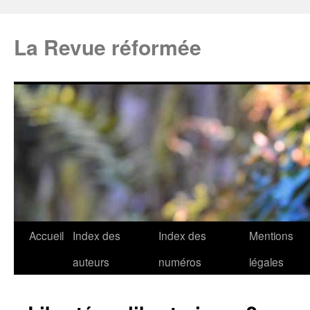
La Revue réformée
Accueil
Index des
Index des
Mentions
auteurs
numéros
légales