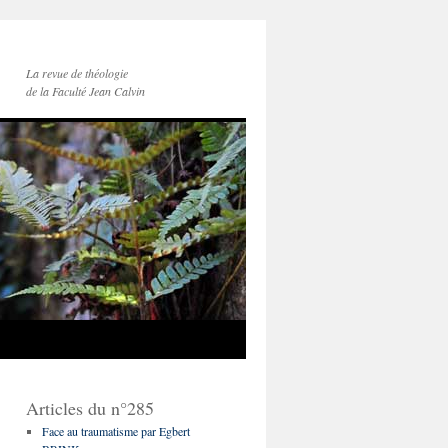
La revue de théologie
de la Faculté Jean Calvin
Articles du n°285
Face au traumatisme par Egbert