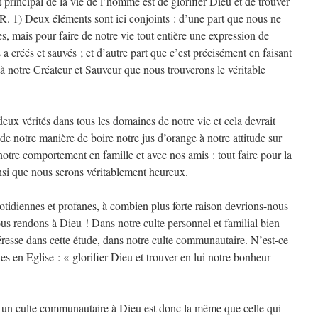
 principal de la vie de l’homme est de glorifier Dieu et de trouver
 R. 1) Deux éléments sont ici conjoints : d’une part que nous ne
 mais pour faire de notre vie tout entière une expression de
 a créés et sauvés ; et d’autre part que c’est précisément en faisant
 notre Créateur et Sauveur que nous trouverons le véritable
deux vérités dans tous les domaines de notre vie et cela devrait
de notre manière de boire notre jus d’orange à notre attitude sur
 notre comportement en famille et avec nos amis : tout faire pour la
insi que nous serons véritablement heureux.
quotidiennes et profanes, à combien plus forte raison devrions-nous
ous rendons à Dieu ! Dans notre culte personnel et familial bien
ntéresse dans cette étude, dans notre culte communautaire. N’est-ce
es en Eglise : « glorifier Dieu et trouver en lui notre bonheur
 un culte communautaire à Dieu est donc la même que celle qui