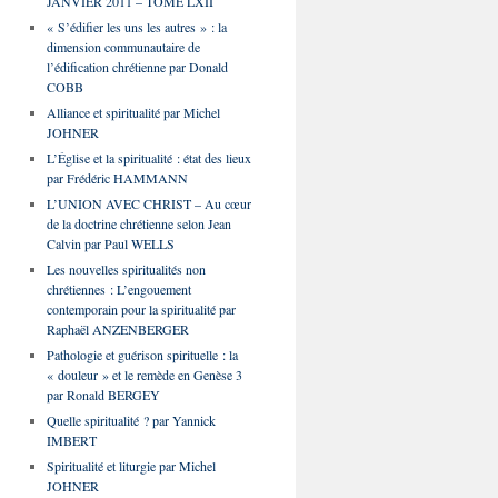
JANVIER 2011 – TOME LXII
« S’édifier les uns les autres » : la
dimension communautaire de
l’édification chrétienne par Donald
COBB
Alliance et spiritualité par Michel
JOHNER
L’Église et la spiritualité : état des lieux
par Frédéric HAMMANN
L’UNION AVEC CHRIST – Au cœur
de la doctrine chrétienne selon Jean
Calvin par Paul WELLS
Les nouvelles spiritualités non
chrétiennes : L’engouement
contemporain pour la spiritualité par
Raphaël ANZENBERGER
Pathologie et guérison spirituelle : la
« douleur » et le remède en Genèse 3
par Ronald BERGEY
Quelle spiritualité ? par Yannick
IMBERT
Spiritualité et liturgie par Michel
JOHNER