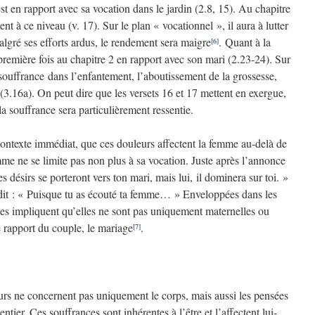
 en rapport avec sa vocation dans le jardin (2.8, 15). Au chapitre
nt à ce niveau (v. 17). Sur le plan « vocationnel », il aura à lutter
malgré ses efforts ardus, le rendement sera maigre
. Quant à la
[6]
remière fois au chapitre 2 en rapport avec son mari (2.23-24). Sur
a souffrance dans l’enfantement, l’aboutissement de la grossesse,
 (3.16a). On peut dire que les versets 16 et 17 mettent en exergue,
la souffrance sera particulièrement ressentie.
e contexte immédiat, que ces douleurs affectent la femme au-delà de
me ne se limite pas non plus à sa vocation. Juste après l’annonce
es désirs se porteront vers ton mari, mais lui,
il dominera sur toi. »
t dit : « Puisque tu as écouté ta femme… » Enveloppées dans les
es impliquent qu’elles ne sont pas uniquement maternelles ou
e rapport du couple, le mariage
.
[7]
eurs ne concernent pas uniquement le corps, mais aussi les pensées
ntier. Ces souffrances sont inhérentes à l’être et l’affectent lui-