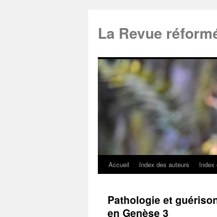
La Revue réform
Accueil
Index des auteurs
Index
Pathologie et guérison 
en Genèse 3