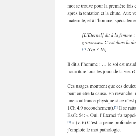
mot se trouve pour la première fois
après la tentation et la chute. Aux ve
maternité, et à l’homme, spécialemen
[L’Eternel] dit à la femme 
grossesses. C’est dans la d
(Gn 3.16)
[1]
Il dit à l’homme : … le sol est maud
nourriture tous les jours de ta vie. 
Ces usages montrent que ces douleu
peut en être la cause. En revanche, 
une souffrance physique si ce n’es
1Ch 4.9 accouchement).
Il se rat
[2]
Esaïe 54: « Oui, l’Eternel t’a rapp
» (v. 6) C’est la peine profonde re
[3]
j’emploie le mot pathologie.