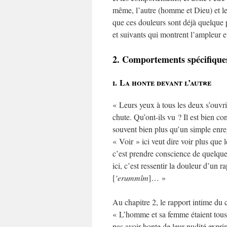
même, l’autre (homme et Dieu) et l
que ces douleurs sont déjà quelque p
et suivants qui montrent l’ampleur et
2. Comportements spécifique
i. La honte devant l’autre
« Leurs yeux à tous les deux s’ouvri
chute. Qu’ont-ils vu ? Il est bien c
souvent bien plus qu’un simple enre
« Voir » ici veut dire voir plus que 
c’est prendre conscience de quelque
ici, c’est ressentir la douleur d’un r
[
‘erummîm
]… »
Au chapitre 2, le rapport intime du c
« L’homme et sa femme étaient tous
pas avoir honte de leur nudité exprim