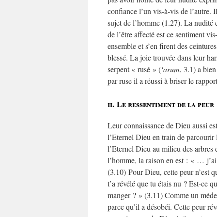
confiance l’un vis-à-vis de l’autre. 
sujet de l’homme (1.27). La nudité ex
de l’être affecté est ce sentiment vis
ensemble et s’en firent des ceintures.
blessé. La joie trouvée dans leur h
serpent « rusé » (
‘arum
, 3.1) a bi
par ruse il a réussi à briser le rappo
ii. Le ressentiment de la peur
Leur connaissance de Dieu aussi est 
l’Eternel Dieu en train de parcourir 
l’Eternel Dieu au milieu des arbres 
l’homme, la raison en est : « … j’ai
(3.10) Pour Dieu, cette peur n’est q
t’a révélé que tu étais nu ? Est-ce qu
manger ? » (3.11) Comme un médecin,
parce qu’il a désobéi. Cette peur ré