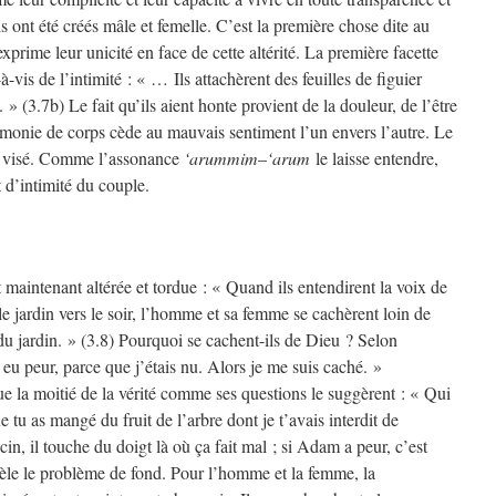
Ils ont été créés mâle et femelle. C’est la première chose dite au
prime leur unicité en face de cette altérité. La première facette
-à-vis de l’intimité : « … Ils attachèrent des feuilles de figuier
 » (3.7b) Le fait qu’ils aient honte provient de la douleur, de l’être
armonie de corps cède au mauvais sentiment l’un envers l’autre. Le
en visé. Comme l’assonance
‘arummim
–
‘arum
le laisse entendre,
rt d’intimité du couple.
maintenant altérée et tordue : « Quand ils entendirent la voix de
le jardin vers le soir, l’homme et sa femme se cachèrent loin de
du jardin. » (3.8) Pourquoi se cachent-ils de Dieu ? Selon
 eu peur, parce que j’étais nu. Alors je me suis caché. »
ue la moitié de la vérité comme ses questions le suggèrent : « Qui
e tu as mangé du fruit de l’arbre dont je t’avais interdit de
 il touche du doigt là où ça fait mal ; si Adam a peur, c’est
vèle le problème de fond. Pour l’homme et la femme, la