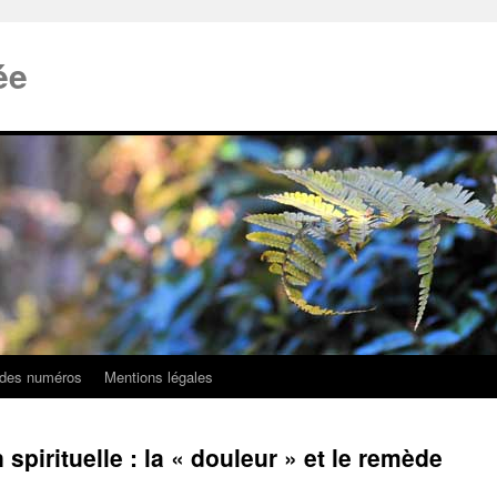
ée
 des numéros
Mentions légales
spirituelle : la « douleur » et le remède