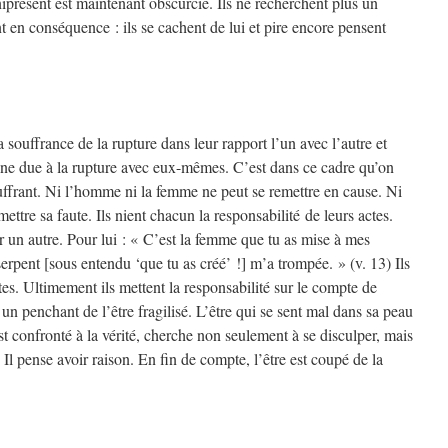
présent est maintenant obscurcie. Ils ne recherchent plus un
nt en conséquence : ils se cachent de lui et pire encore pensent
 souffrance de la rupture dans leur rapport l’un avec l’autre et
ine due à la rupture avec eux-mêmes. C’est dans ce cadre qu’on
ouffrant. Ni l’homme ni la femme ne peut se remettre en cause. Ni
mettre sa faute. Ils nient chacun la responsabilité de leurs actes.
r un autre. Pour lui : « C’est la femme que tu as mise à mes
serpent [sous entendu ‘que tu as créé’ !] m’a trompée. » (v. 13) Ils
actes. Ultimement ils mettent la responsabilité sur le compte de
 un penchant de l’être fragilisé. L’être qui se sent mal dans sa peau
 est confronté à la vérité, cherche non seulement à se disculper, mais
. Il pense avoir raison. En fin de compte, l’être est coupé de la