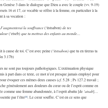
 en Genèse 3 dans le dialogue que Dieu a avec le couple (vv. 9-19)
rsets 16 et 17, ce vocable se réfère à la femme, en particulier à la
t à sa vocation :
: J’augmenterai la souffrance
(‘itstsabon)
de tes
ouleur
(‘etseb)
que tu mettras des enfants au monde…
it à cause de toi. C’est avec peine
(‘itstsabon)
que tu en tireras ta
(Gn 3.17b)
rs ne sont pas toujours pathologiques. L’exténuation physique
mis à part dans ce texte, ce mot n’est presque jamais employé pour
t pour évoquer ces mêmes deux causes (
cf
. 5.28 ; Ps 127.2 travail ;
tache généralement aux douleurs du cœur ou de l’esprit comme en
elée comme une femme abandonnée, à l’esprit abattu [de
‘atsab
]…
ssentie par l’être
. Le cœur souffre. C’est en ce sens que
[4]