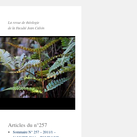
La revue de théologie
de la Faculté Jean Calvin
Articles du n°257
Sommaire N° 257 – 2011/1 –