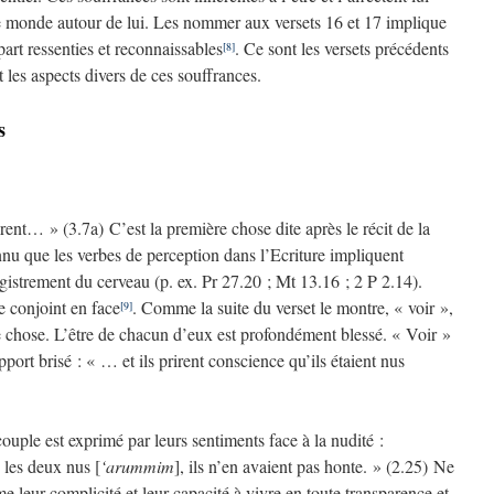
e monde autour de lui. Les nommer aux versets 16 et 17 implique
art ressenties et reconnaissables
. Ce sont les versets précédents
[8]
 les aspects divers de ces souffrances.
s
rent… » (3.7a) C’est la première chose dite après le récit de la
onnu que les verbes de perception dans l’Ecriture impliquent
gistrement du cerveau (p. ex. Pr 27.20 ; Mt 13.16 ; 2 P 2.14).
le conjoint en face
. Comme la suite du verset le montre, « voir »,
[9]
 chose. L’être de chacun d’eux est profondément blessé. « Voir »
apport brisé : « … et ils prirent conscience qu’ils étaient nus
ouple est exprimé par leurs sentiments face à la nudité :
 les deux nus [
‘arummim
], ils n’en avaient pas honte. » (2.25) Ne
e leur complicité et leur capacité à vivre en toute transparence et