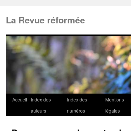
La Revue réformée
Accueil
Index des
Index des
Mentions
auteurs
numéros
légales