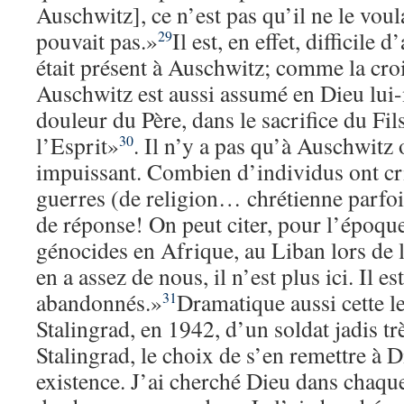
Auschwitz], ce n’est pas qu’il ne le voula
pouvait pas.»
Il est, en effet, difficile
29
était présent à Auschwitz; comme la cro
Auschwitz est aussi assumé en Dieu lui
douleur du Père, dans le sacrifice du Fils
l’Esprit»
. Il n’y a pas qu’à Auschwitz
30
impuissant. Combien d’individus ont cri
guerres (de religion… chrétienne parfoi
de réponse! On peut citer, pour l’époqu
génocides en Afrique, au Liban lors de l
en a assez de nous, il n’est plus ici. Il est
abandonnés.»
Dramatique aussi cette l
31
Stalingrad, en 1942, d’un soldat jadis tr
Stalingrad, le choix de s’en remettre à D
existence. J’ai cherché Dieu dans chaq