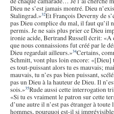
de chaque camarade… Je l’ai cherché mê
Dieu ne s’est jamais montré. Dieu n’exis
Stalingrad.»
Et François Deverny de s’é
32
pas Dieu complice du mal, il faut qu’il n
permis. Je ne sais plus prier ce Dieu im
ironie acide, Bertrand Russell écrit: «A
que nous connaissions fut créé par le 
Dieu regardait ailleurs.»
Certains, co
34
Schmitt, vont plus loin encore: «[Dieu] t
es tout-puissant alors tu es mauvais; mai
mauvais, tu n’es pas bien puissant, scélér
pas un Dieu à la hauteur de Dieu. Il n’es
sois.»
Rude aussi cette interrogation tr
35
«Si tu es vraiment le patron sur cette te
d’une autre il n’est pas étranger à toute 
hommes, pourquoi est-il si imprévisible, 