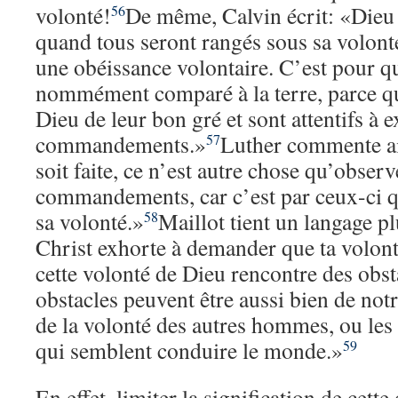
volonté!
De même, Calvin écrit: «Dieu
56
quand tous seront rangés sous sa volont
une obéissance volontaire. C’est pour quo
nommément comparé à la terre, parce qu
Dieu de leur bon gré et sont attentifs à e
commandements.»
Luther commente ai
57
soit faite, ce n’est autre chose qu’observ
commandements, car c’est par ceux-ci qu
sa volonté.»
Maillot tient un langage pl
58
Christ exhorte à demander que ta volonté 
cette volonté de Dieu rencontre des obst
obstacles peuvent être aussi bien de not
de la volonté des autres hommes, ou les fa
qui semblent conduire le monde.»
59
En effet, limiter la signification de cett