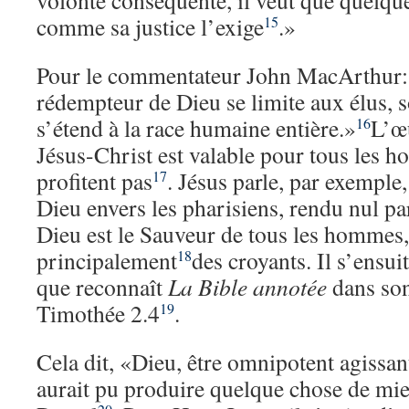
volonté conséquente, il veut que quelq
comme sa justice l’exige
.»
15
Pour le commentateur John MacArthur: 
rédempteur de Dieu se limite aux élus, s
s’étend à la race humaine entière.»
L’œu
16
Jésus-Christ est valable pour tous les 
profitent pas
. Jésus parle, par exemple
17
Dieu envers les pharisiens, rendu nul pa
Dieu est le Sauveur de tous les homme
principalement
des croyants. Il s’ensui
18
que reconnaît
La
Bible annotée
dans so
Timothée 2.4
.
19
Cela dit, «Dieu, être omnipotent agissant
aurait pu produire quelque chose de mie