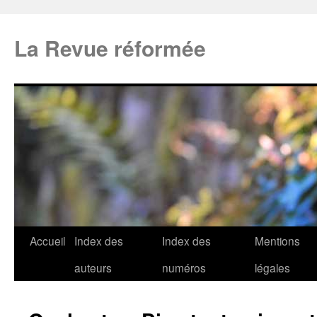
La Revue réformée
Accueil
Index des
Index des
Mentions
auteurs
numéros
légales