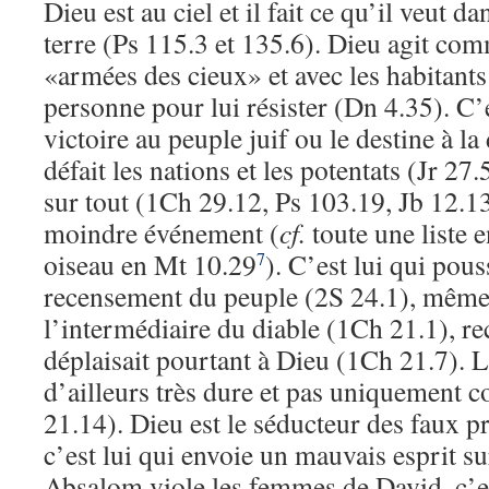
Dieu est au ciel et il fait ce qu’il veut da
terre (Ps 115.3 et 135.6). Dieu agit comm
«armées des cieux» et avec les habitants d
personne pour lui résister (Dn 4.35). C’e
victoire au peuple juif ou le destine à la d
défait les nations et les potentats (Jr 27
sur tout (1Ch 29.12, Ps 103.19, Jb 12.13
moindre événement (
cf.
toute une liste e
oiseau en Mt 10.29
). C’est lui qui pou
7
recensement du peuple (2S 24.1), même 
l’intermédiaire du diable (1Ch 21.1), r
déplaisait pourtant à Dieu (1Ch 21.7). L
d’ailleurs très dure et pas uniquement 
21.14). Dieu est le séducteur des faux p
c’est lui qui envoie un mauvais esprit su
Absalom viole les femmes de David, c’e