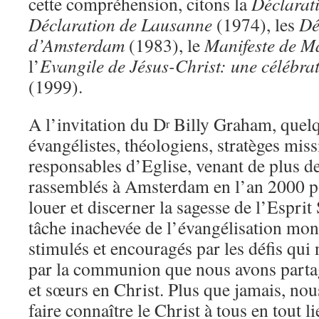
cette compréhension, citons la
Déclarati
Déclaration de Lausanne
(1974), les
Dé
d’Amsterdam
(1983), le
Manifeste de Ma
l’
Evangile de Jésus-Christ: une célébra
(1999).
A l’invitation du D
Billy Graham, quel
r
évangélistes, théologiens, stratèges miss
responsables d’Eglise, venant de plus de
rassemblés à Amsterdam en l’an 2000 po
louer et discerner la sagesse de l’Esprit
tâche inachevée de l’évangélisation mo
stimulés et encouragés par les défis qui 
par la communion que nous avons partag
et sœurs en Christ. Plus que jamais, no
faire connaître le Christ à tous en tout li