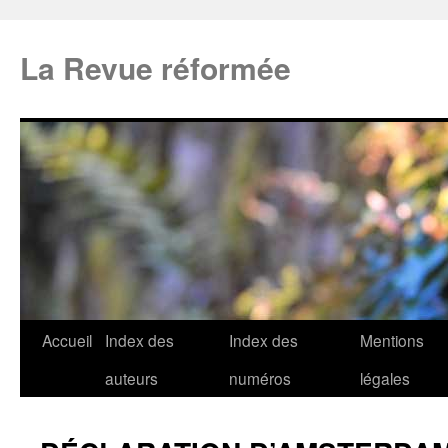
La Revue réformée
Accueil
Index des
Index des
Mentions
auteurs
numéros
légales