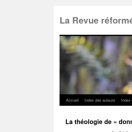
La Revue réform
Accueil
Index des auteurs
Index
La théologie de « don