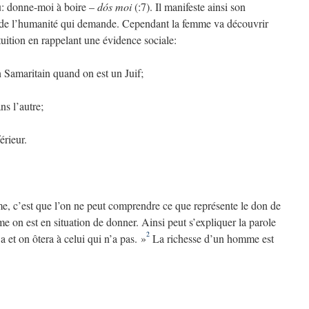
u: donne-moi à boire –
dós moi
(:7). Il manifeste ainsi son
u de l’humanité qui demande. Cependant la femme va découvrir
ntuition en rappelant une évidence sociale:
n Samaritain quand on est un Juif;
ns l’autre;
érieur.
me, c’est que l’on ne peut comprendre ce que représente le don de
 on est en situation de donner. Ainsi peut s’expliquer la parole
2
 et on ôtera à celui qui n’a pas. »
La richesse d’un homme est