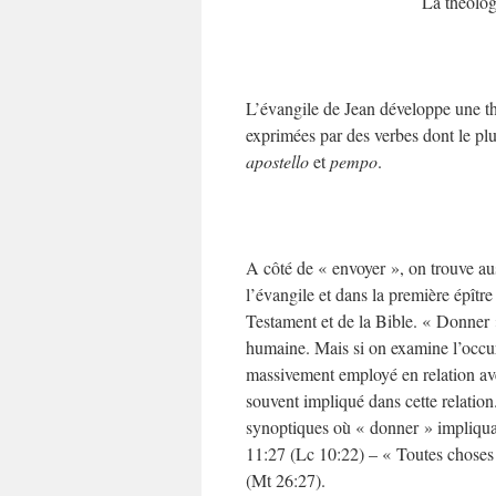
La théolog
L’évangile de Jean développe une théo
exprimées par des verbes dont le pl
apostello
et
pempo
.
A côté de « envoyer », on trouve aus
l’évangile et dans la première épîtr
Testament et de la Bible. « Donner »
humaine. Mais si on examine l’occur
massivement employé en relation avec
souvent impliqué dans cette relation
synoptiques où « donner » impliquan
11:27 (Lc 10:22) – « Toutes choses m
(Mt 26:27).