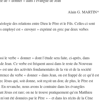
ie de « donner » dans l’évangile de Jean
Alain G. MARTIN*
logie des relations entre Dieu le Père et le Fils. Celles-ci sont
us employé est « envoyer » exprimé en grec par deux verbes
si le verbe « donner » dont l’étude sera faite, ci-après, dans
e de Jean. Ce verbe est fréquent aussi dans le reste du Nouveau
 est une des activités fondamentales de la vie et de la société
rence du verbe « donner » dans Jean, on est frappé de ce qu’il est
 Jésus qui, soit donne, soit reçoit un don; de plus, le Père est
. En revanche, nous avons le contraire dans les évangiles
t Jésus est rare; on ne le trouve pratiquement qu’en Matthieu
’ont été données par le Père » – et dans les récits de la Cène