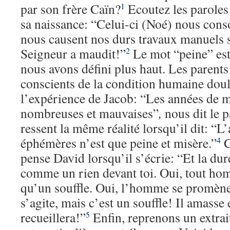
par son frère Caïn?
Ecoutez les paroles
1
sa naissance: “Celui-ci (Noé) nous conso
nous causent nos durs travaux manuels su
Seigneur a maudit!”
Le mot “peine” est
2
nous avons défini plus haut. Les parents
conscients de la condition humaine doul
l’expérience de Jacob: “Les années de m
nombreuses et mauvaises”
,
nous dit le p
ressent la même réalité lorsqu’il dit: “L
éphémères n’est que peine et misère.”
C
4
pense David lorsqu’il s’écrie: “Et la dur
comme un rien devant toi. Oui, tout ho
qu’un souffle. Oui, l’homme se promèn
s’agite, mais c’est un souffle! Il amasse e
recueillera!”
Enfin, reprenons un extrait
5