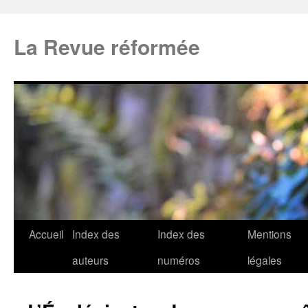
La Revue réformée
Accueil
Index des
Index des
Mentions
auteurs
numéros
légales