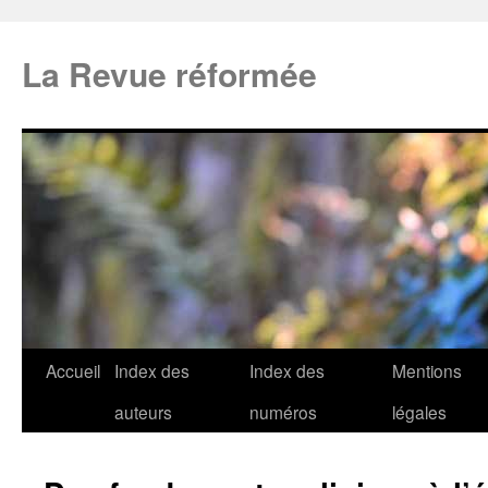
La Revue réformée
Accueil
Index des
Index des
Mentions
auteurs
numéros
légales