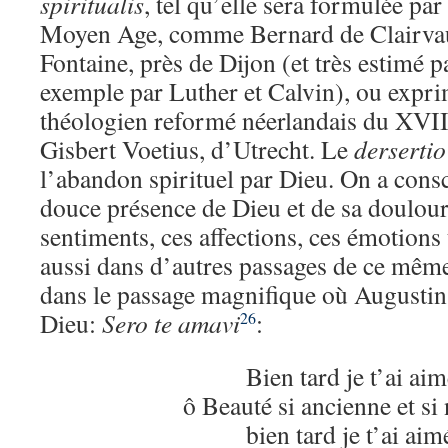
spiritualis
, tel qu’elle sera formulée pa
Moyen Age, comme Bernard de Clairva
Fontaine, près de Dijon (et très estimé p
exemple par Luther et Calvin), ou expr
théologien reformé néerlandais du XVI
Gisbert Voetius, d’Utrecht. Le
dersertio
l’abandon spirituel par Dieu. On a consci
douce présence de Dieu et de sa doulou
sentiments, ces affections, ces émotions 
aussi dans d’autres passages de ce même
dans le passage magnifique où Augustin 
Dieu:
Sero te amavi
:
26
Bien tard je t’ai aim
ô Beauté si ancienne et si
bien tard je t’ai aim