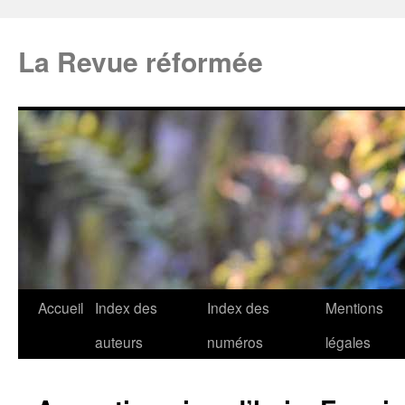
La Revue réformée
Accueil
Index des
Index des
Mentions
auteurs
numéros
légales