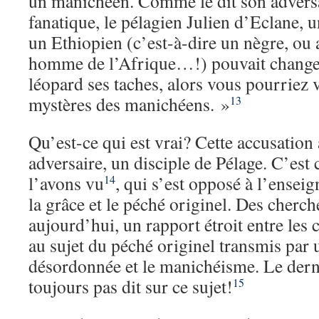
un manichéen. Comme le dit son adversa
fanatique, le pélagien Julien d’Eclane, u
un Ethiopien (c’est-à-dire un nègre, ou 
homme de l’Afrique…!) pouvait change
léopard ses taches, alors vous pourriez 
mystères des manichéens. »
13
Qu’est-ce qui est vrai? Cette accusation
adversaire, un disciple de Pélage. C’est
l’avons vu
, qui s’est opposé à l’ense
14
la grâce et le péché originel. Des cherch
aujourd’hui, un rapport étroit entre les
au sujet du péché originel transmis par 
désordonnée et le manichéisme. Le der
toujours pas dit sur ce sujet!
15