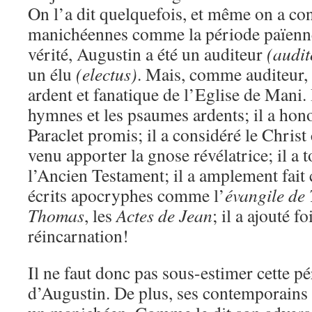
On l’a dit quelquefois, et même on a co
manichéennes comme la période païenn
vérité, Augustin a été un auditeur
(audit
un élu
(electus)
. Mais, comme auditeur, 
ardent et fanatique de l’Eglise de Mani. 
hymnes et les psaumes ardents; il a hon
Paraclet promis; il a considéré le Chris
venu apporter la gnose révélatrice; il a 
l’Ancien Testament; il a amplement fait
écrits apocryphes comme l’
évangile de
Thomas
, les
Actes de Jean
; il a ajouté fo
réincarnation!
Il ne faut donc pas sous-estimer cette 
d’Augustin. De plus, ses contemporains o