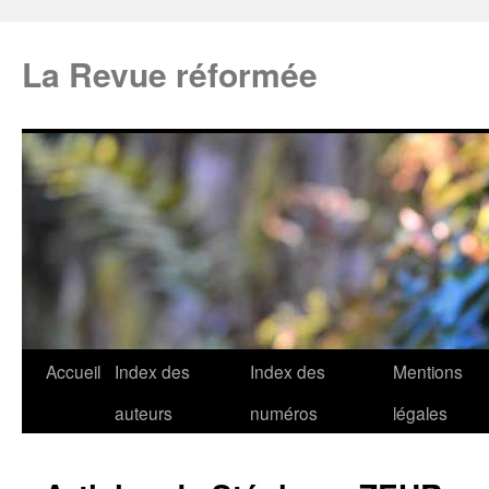
La Revue réformée
Accueil
Index des
Index des
Mentions
auteurs
numéros
légales