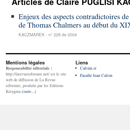
Articles de Claire PUGLISI 
Enjeux des aspects contradictoires de 
de Thomas Chalmers au début du XIX
KACZMAREK - n° 228 de 2004
Mentions légales
Liens
Responsabilité éditoriale :
Calvini.st
http://larevuereformee.net/ est le site
Faculté Jean Calvin
web de diffusion de La Revue
réformée, produite par les Editions
Kerygma
(suite...)