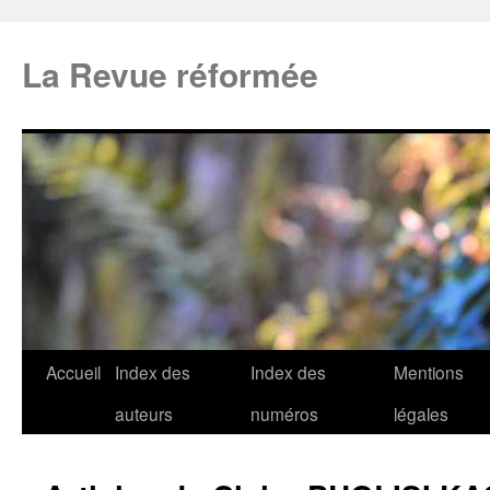
La Revue réformée
Accueil
Index des
Index des
Mentions
auteurs
numéros
légales