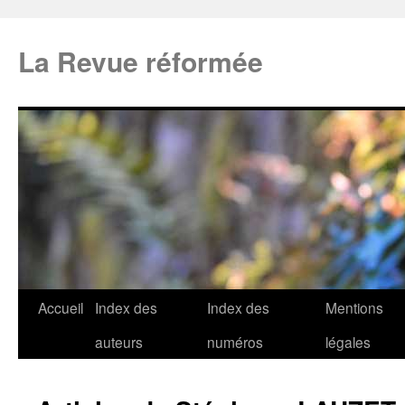
La Revue réformée
Accueil
Index des
Index des
Mentions
auteurs
numéros
légales