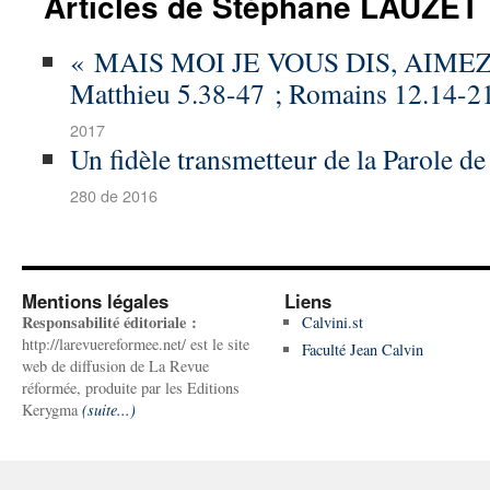
Articles de Stéphane LAUZET
« MAIS MOI JE VOUS DIS, AIM
Matthieu 5.38-47 ; Romains 12.14-2
2017
Un fidèle transmetteur de la Parole d
280 de 2016
Mentions légales
Liens
Responsabilité éditoriale :
Calvini.st
http://larevuereformee.net/ est le site
Faculté Jean Calvin
web de diffusion de La Revue
réformée, produite par les Editions
Kerygma
(suite...)