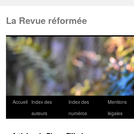
La Revue réformée
Accueil
Index des
Index des
Mentions
auteurs
numéros
légales