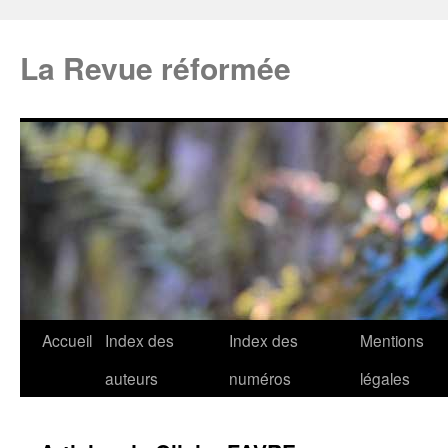
La Revue réformée
Accueil
Index des
Index des
Mentions
auteurs
numéros
légales