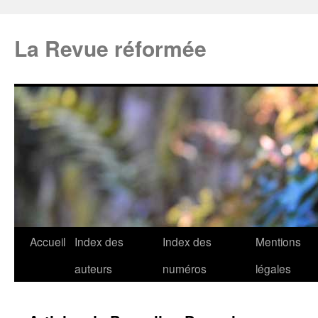
La Revue réformée
Accueil
Index des
Index des
Mentions
auteurs
numéros
légales