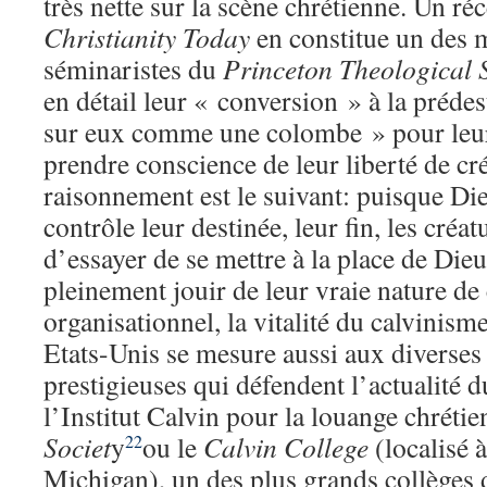
très nette sur la scène chrétienne. Un ré
Christianity Today
en constitue un des m
séminaristes du
Princeton Theological
en détail leur « conversion » à la préde
sur eux comme une colombe » pour leu
prendre conscience de leur liberté de cr
raisonnement est le suivant: puisque Die
contrôle leur destinée, leur fin, les créa
d’essayer de se mettre à la place de Dieu
pleinement jouir de leur vraie nature de
organisationnel, la vitalité du calvinis
Etats-Unis se mesure aussi aux diverses 
prestigieuses qui défendent l’actualité
l’Institut Calvin pour la louange chrétie
Societ
y
ou le
Calvin College
(localisé 
22
Michigan), un des plus grands collèges