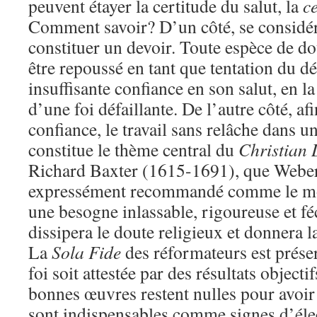
peuvent étayer la certitude du salut, la
ce
Comment savoir? D’un côté, se considé
constituer un devoir. Toute espèce de do
être repoussé en tant que tentation du d
insuffisante confiance en son salut, en la
d’une foi défaillante. De l’autre côté, af
confiance, le travail sans relâche dans u
constitue le thème central du
Christian 
Richard Baxter (1615-1691), que Weber
expressément recommandé comme le moy
une besogne inlassable, rigoureuse et fé
dissipera le doute religieux et donnera la
La
Sola Fide
des réformateurs est préser
foi soit attestée par des résultats objecti
bonnes œuvres restent nulles pour avoir l
sont indispensables comme signes d’élec