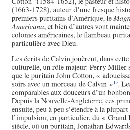
Cotton
(1584-1652), le pasteur et hist
(1663-1728), auteur d’une fresque histor
premiers puritains d’Amérique, le
Magna
Americana
, et bien d’autres vont mainte
colonies américaines, le flambeau purita
particulière avec Dieu.
Les écrits de Calvin jouèrent, dans cett
culturelle, un rôle majeur: Perry Miller
que le puritain John Cotton, « adoucissa
soirs avec un morceau de Calvin »
. Le
13
comparables aux douceurs d’un bonbon, 
Depuis la Nouvelle-Angleterre, ces princ
ensuite, peu à peu s’étendre à la plupart
l’impulsion, en particulier, du « Grand
siècle, où un puritain, Jonathan Edward