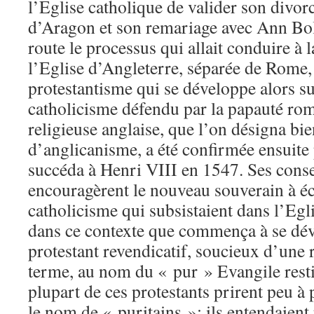
l’Eglise catholique de valider son divor
d’Aragon et son remariage avec Ann Bol
route le processus qui allait conduire à l
l’Eglise d’Angleterre, séparée de Rome
protestantisme qui se développe alors sur
catholicisme défendu par la papauté rom
religieuse anglaise, que l’on désigna bie
d’anglicanisme, a été confirmée ensuite
succéda à Henri VIII en 1547. Ses consei
encouragèrent le nouveau souverain à éca
catholicisme qui subsistaient dans l’Egl
dans ce contexte que commença à se dé
protestant revendicatif, soucieux d’une 
terme, au nom du « pur » Evangile rest
plupart de ces protestants prirent peu à 
le nom de « puritains »: ils entendaient 