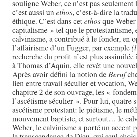
souligne Weber, ce n’est pas seulement le
c’est aussi un
ethos
, c’est-à-dire la tra
éthique. C’est dans cet
ethos
que Weber v
capitalisme » tel que le protestantisme, e
calvinisme, a contribué à le fonder, en o
l’affairisme d’un Fugger, par exemple
(
recherche du profit n’est plus assimilée 
à Thomas d’Aquin, elle revêt une nouve
Après avoir défini la notion de
Beruf
che
lien entre travail séculier et vocation, 
chapitre 2 de son ouvrage, les « fondem
l’ascétisme séculier ». Pour lui, quatre 
ascétisme protestant: le piétisme, le mé
mouvement baptiste, et surtout… le cal
Weber, le calvinisme a porté un accent p
la transcendance de Dieu, qui seul choisi