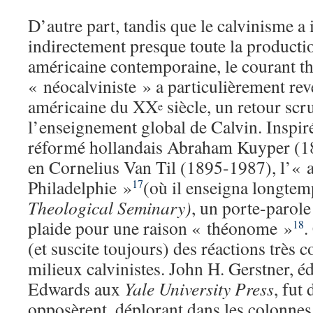
D’autre part, tandis que le calvinisme a
indirectement presque toute la producti
américaine contemporaine, le courant th
« néocalviniste » a particulièrement rev
américaine du XX
siècle, un retour scr
e
l’enseignement global de Calvin. Inspir
réformé hollandais Abraham Kuyper (18
en Cornelius Van Til (1895-1987), l’« 
Philadelphie »
(où il enseigna longte
17
Theological Seminary)
, un porte-parole
plaide pour une raison « théonome »
.
18
(et suscite toujours) des réactions très c
milieux calvinistes. John H. Gerstner, é
Edwards aux
Yale University Press
, fut
opposèrent, déplorant dans les colonne