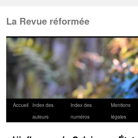
La Revue réformée
Accueil
Index des
Index des
Mentions
auteurs
numéros
légales