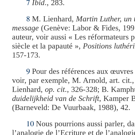
7
Ibid
., 283.
8
M. Lienhard,
Martin Luther, un 
message
(Genève: Labor & Fides, 19
auteur, voir aussi « Les réformateurs 
siècle et la papauté »,
Positions luthér
157-173.
9
Pour des références aux œuvres 
voir, par exemple, M. Arnold, art. cit.
Lienhard,
op. cit
., 326-328; B. Kamph
duidelijkheid van de Schrift
, Kamper 
(Barneveld: De Vuurbaak, 1988), 42.
10
Nous pourrions aussi parler, da
l’analogie de l’Ecriture et de l’analogie