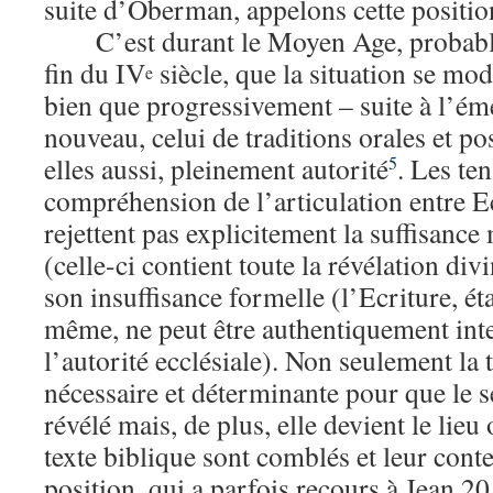
suite d’Oberman, appelons cette position
C’est durant le Moyen Age, probabl
fin du IV
siècle, que la situation se mod
e
bien que progressivement – suite à l’é
nouveau, celui de traditions orales et po
elles aussi, pleinement autorité
. Les te
5
compréhension de l’articulation entre Ec
rejettent pas explicitement la suffisance 
(celle-ci contient toute la révélation div
son insuffisance formelle (l’Ecriture, ét
même, ne peut être authentiquement int
l’autorité ecclésiale). Non seulement la 
nécessaire et déterminante pour que le s
révélé mais, de plus, elle devient le lieu
texte biblique sont comblés et leur cont
position, qui a parfois recours à Jean 2