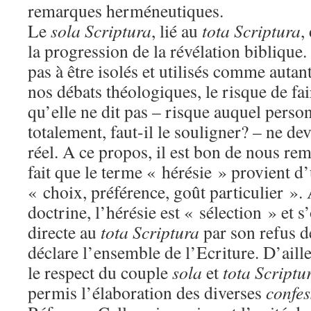
remarques herméneutiques.
Le
sola Scriptura
, lié au
tota Scriptura
,
la progression de la révélation biblique. 
pas à être isolés et utilisés comme auta
nos débats théologiques, le risque de fai
qu’elle ne dit pas – risque auquel pers
totalement, faut-il le souligner? – ne de
réel. A ce propos, il est bon de nous re
fait que le terme « hérésie » provient d
« choix, préférence, goût particulier ». 
doctrine, l’hérésie est « sélection » et 
directe au
tota Scriptura
par son refus d
déclare l’ensemble de l’Ecriture. D’aill
le respect du couple
sola
et
tota Scriptu
permis l’élaboration des diverses
confes