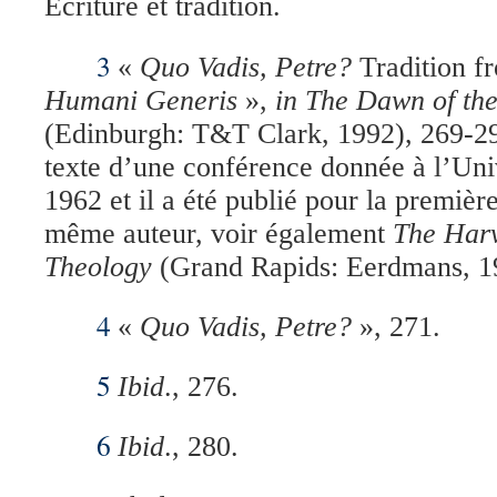
Ecriture et tradition.
3
«
Quo Vadis, Petre?
Tradition f
Humani Generis
»,
in
The Dawn of the
(Edinburgh: T&T Clark, 1992), 269-2
texte d’une conférence donnée à l’Uni
1962 et il a été publié pour la premièr
même auteur, voir également
The Harv
Theology
(Grand Rapids: Eerdmans, 1
4
«
Quo Vadis, Petre?
», 271.
5
Ibid
., 276.
6
Ibid
., 280.