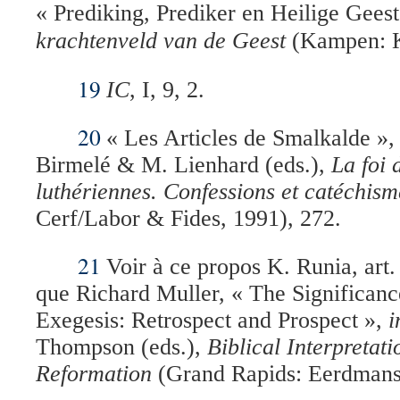
« Prediking, Prediker en Heilige Gees
krachtenveld van de Geest
(Kampen: K
19
IC
, I, 9, 2.
20
«
Les Articles de Smalkalde », 
Birmelé & M. Lienhard (eds.),
La foi 
luthériennes. Confessions et catéchism
Cerf/Labor & Fides, 1991), 272.
21
Voir à ce propos K. Runia, art. 
que Richard Muller, « The Significance
Exegesis: Retrospect and Prospect »,
i
Thompson (eds.),
Biblical Interpretati
Reformation
(Grand Rapids: Eerdmans,