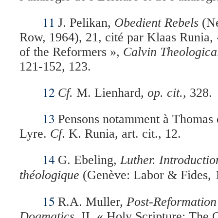
11
J. Pelikan,
Obedient Rebels
(Ne
Row, 1964), 21, cité par Klaas Runia
of the Reformers »,
Calvin Theologica
121-152, 123.
12
Cf.
M. Lienhard,
op. cit.
, 328.
13
Pensons notamment à Thomas d
Lyre.
Cf
. K. Runia, art. cit., 12.
14
G. Ebeling,
Luther.
Introductio
théologique
(Genève: Labor & Fides, 
15
R.A. Muller,
Post-Reformatio
Dogmatics
, II, « Holy Scripture: The