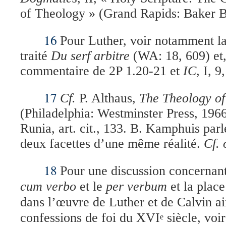
of Theology » (Grand Rapids: Baker B
16
Pour Luther, voir notamment la
traité
Du serf arbitre
(WA: 18, 609) et,
commentaire de 2P 1.20-21 et
IC,
I, 9,
17
Cf.
P. Althaus,
The Theology of
(Philadelphia: Westminster Press, 1966)
Runia, art. cit., 133.
B. Kamphuis parle
deux facettes d’une même réalité.
Cf.
18
Pour une discussion concernant 
cum verbo
et le
per verbum
et la place
dans l’œuvre de Luther et de Calvin ai
confessions de foi du XVI
siècle, voi
e