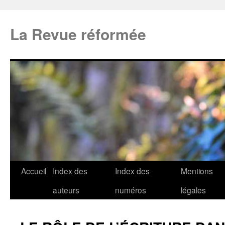
La Revue réformée
Accueil
Index des
Index des
Mentions
auteurs
numéros
légales