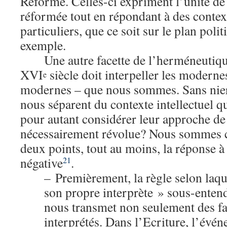
Réforme. Celles-ci expriment l’unité de 
réformée tout en répondant à des context
particuliers, que ce soit sur le plan polit
exemple.
Une autre facette de l’herméneutiq
XVI
siècle doit interpeller les modern
e
modernes – que nous sommes. Sans nier 
nous séparent du contexte intellectuel qui 
pour autant considérer leur approche d
nécessairement révolue? Nous sommes c
deux points, tout au moins, la réponse à 
négative
.
21
– Premièrement, la règle selon laque
son propre interprète » sous-entend
nous transmet non seulement des fai
interprétés. Dans l’Ecriture, l’évé