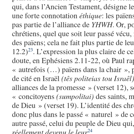
qui, dans l’Ancien Testament, désigne le
une forte connotation
éthique
: les païen
pas partie de l’alliance de
YHWH
. Or, p
chrétiens, quel que soit leur passé vécu,
des païens; cela ne fait plus partie de leu
12.2)
. L’expression la plus claire de ce
23
doute, en Ephésiens 2.11-22, où Paul rap
« autrefois (…) païens dans la chair », 
de cité en Israël
(tês politeias tou Israêl
alliances de la promesse » (verset 12), 
« concitoyens
(sumpolitai)
des saints, 
de Dieu » (verset 19). L’identité des chr
donc plus dans le passé « naturel » de 
autre passé, celui du peuple de Dieu qui
réellement devenu le leur
.
24