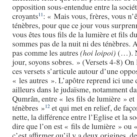
opposition sous-entendue entre la sociét
croyants
: « Mais vous, frères, vous n’ê
11
ténèbres, pour que ce jour vous surpre
vous êtes tous fils de la lumière et fils 
sommes pas de la nuit ni des ténèbres. 
pas comme les autres
(hoi loipoi)
(…). 
jour, soyons sobres. » (Versets 4-8) On 
ces versets s’articule autour d’une oppo
« les autres ». L’apôtre reprend ici une
ailleurs dans le judaïsme, notamment dan
Qumrân, entre « les fils de lumière » et «
ténèbres »
et qui met en relief, de faç
12
nette, la différence entre l’Eglise et la s
dire que l’on est « fils de lumière » ou «
c’est affirmer qu’il y a deux origines, d