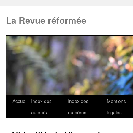
La Revue réformée
Accueil
Index des
Index des
Mentions
auteurs
numéros
légales