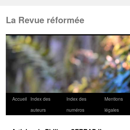
La Revue réformée
Accueil
Index des
Index des
Mentions
auteurs
numéros
légales