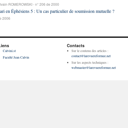
ylvain ROMEROWSKI - n° 206 de 2000
ri en Éphésiens 5 : Un cas particulier de soumission mutuelle ?
e 2006
Liens
Contacts
Calvini.st
Sur le contenu des articles :
contact@larevuereformee.net
Faculté Jean Calvin
Sur les aspects techniques :
webmaster@larevuereformee.net