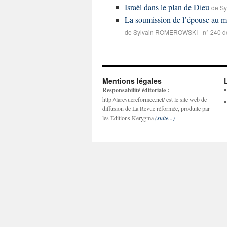
Israël dans le plan de Dieu
de S
La soumission de l’épouse au ma
de Sylvain ROMEROWSKI - n° 240 d
Mentions légales
Responsabilité éditoriale :
http://larevuereformee.net/ est le site web de
diffusion de La Revue réformée, produite par
les Editions Kerygma
(suite...)