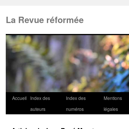
La Revue réformée
Accueil
Index des
Index des
Mentions
auteurs
numéros
légales