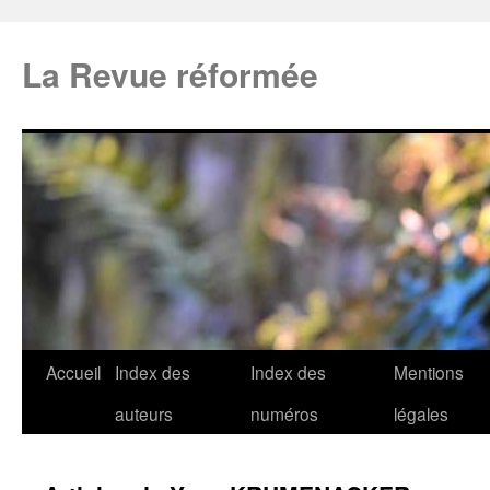
La Revue réformée
Accueil
Index des
Index des
Mentions
auteurs
numéros
légales