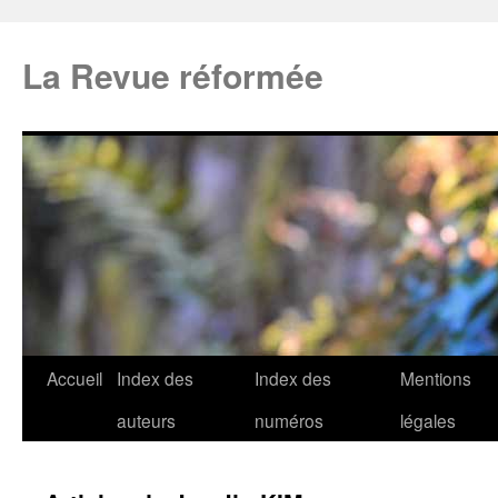
La Revue réformée
Accueil
Index des
Index des
Mentions
auteurs
numéros
légales