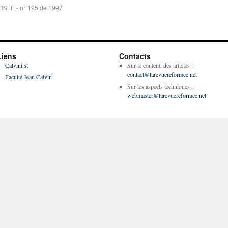
OSTE - n° 195 de 1997
Liens
Contacts
Calvini.st
Sur le contenu des articles :
contact@larevuereformee.net
Faculté Jean Calvin
Sur les aspects techniques :
webmaster@larevuereformee.net