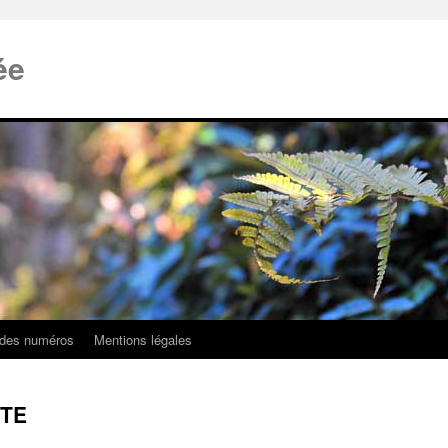
ée
 des numéros
Mentions légales
STE