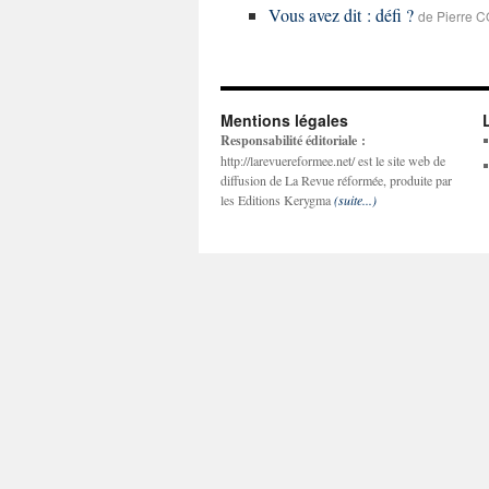
Vous avez dit : défi ?
de Pierre C
Mentions légales
Responsabilité éditoriale :
http://larevuereformee.net/ est le site web de
diffusion de La Revue réformée, produite par
les Editions Kerygma
(suite...)