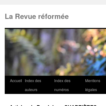
La Revue réformée
Accueil
Index des
Index des
Mentions
auteurs
numéros
légales