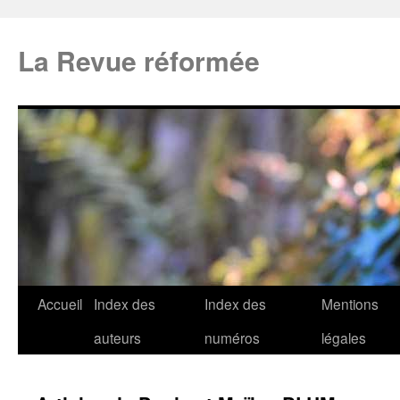
La Revue réformée
Accueil
Index des
Index des
Mentions
auteurs
numéros
légales