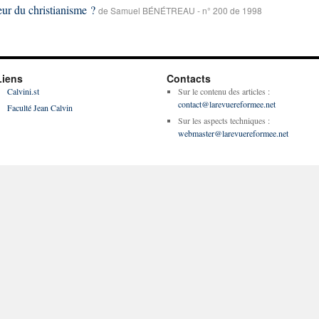
eur du christianisme ?
de Samuel BÉNÉTREAU - n° 200 de 1998
Liens
Contacts
Calvini.st
Sur le contenu des articles :
contact@larevuereformee.net
Faculté Jean Calvin
Sur les aspects techniques :
webmaster@larevuereformee.net