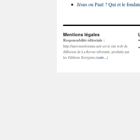
Jésus ou Paul ? Qui et le fondat
Mentions légales
Responsabilité éditoriale :
http://larevuereformee.net/ est le site web de
diffusion de La Revue réformée, produite par
les Editions Kerygma
(suite...)