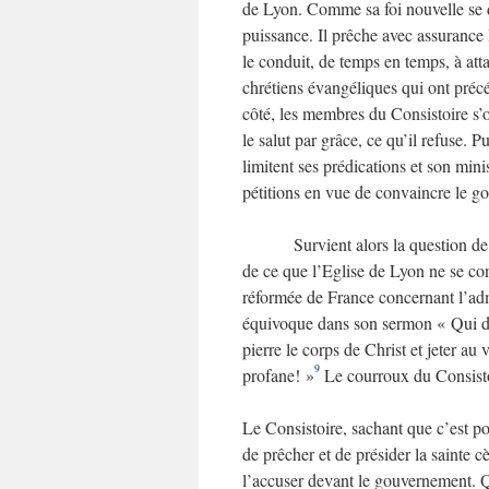
de Lyon. Comme sa foi nouvelle se d
puissance. Il prêche avec assurance l
le conduit, de temps en temps, à att
chrétiens évangéliques qui ont précé
côté, les membres du Consistoire s’o
le salut par grâce, ce qu’il refuse. P
limitent ses prédications et son mini
pétitions en vue de convaincre le go
Survient alors la question de
de ce que l’Eglise de Lyon ne se con
réformée de France concernant l’adm
équivoque dans son sermon « Qui do
pierre le corps de Christ et jeter au
9
profane! »
Le courroux du Consisto
Le Consistoire, sachant que c’est p
de prêcher et de présider la sainte cè
l’accuser devant le gouvernement. 