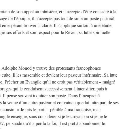
tain de son appel au ministère, et il accepte d’être consacré à la
age de l’époque, il n’accepte pas tout de suite un poste pastoral
t en espérant trouver la clarté. Il s’applique surtout à une étude
é ses efforts et son respect pour le Réveil, sa lutte spirituelle
, Adolphe Monod y trouve des protestants francophones
culte. Il les rassemble et devient leur pasteur intérimaire. Sa lutte
ise. Prêcher un Evangile qu’il ne croit pas véritablement – malgré
 orages qui le conduisent successivement à intensifier, puis à
. Il pense souvent à quitter son poste. Dans l’incapacité
 la venue d’un autre pasteur et convaincu que lui faire part de ses
son cousin: « Je pris le parti – pénible à ma franchise, mais
gile enseigne, sans considérer si je le croyais ou si je ne le
, persuadé qu’il a perdu la foi, il est prêt à abandonner le