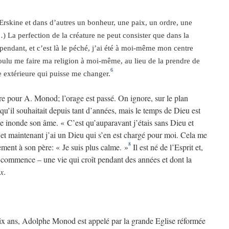
 Erskine et dans d’autres un bonheur, une paix, un ordre, une
…) La perfection de la créature ne peut consister que dans la
ependant, et c’est là le péché, j’ai été à moi-même mon centre
ulu me faire ma religion à moi-même, au lieu de la prendre de
6
e extérieure qui puisse me changer.
aire pour A. Monod; l’orage est passé. On ignore, sur le plan
u’il souhaitait depuis tant d’années, mais le temps de Dieu est
le inonde son âme. « C’est qu’auparavant j’étais sans Dieu et
 maintenant j’ai un Dieu qui s’en est chargé pour moi. Cela me
8
ment à son père: « Je suis plus calme. »
Il est né de l’Esprit et,
e commence – une vie qui croît pendant des années et dont la
x
.
six ans, Adolphe Monod est appelé par la grande Eglise réformée