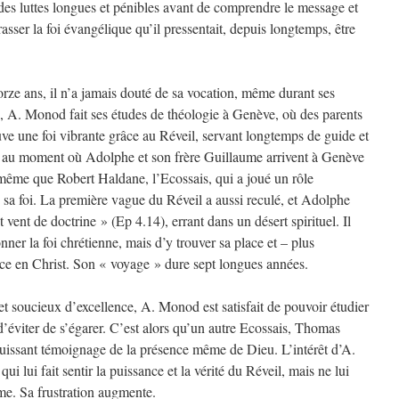
e des luttes longues et pénibles avant de comprendre le message et
asser la foi évangélique qu’il pressentait, depuis longtemps, être
rze ans, il n’a jamais douté de sa vocation, même durant ses
s, A. Monod fait ses études de théologie à Genève, où des parents
ouve une foi vibrante grâce au Réveil, servant longtemps de guide et
s, au moment où Adolphe et son frère Guillaume arrivent à Genève
e même que Robert Haldane, l’Ecossais, qui a joué un rôle
sa foi. La première vague du Réveil a aussi reculé, et Adolphe
t vent de doctrine » (Ep 4.14), errant dans un désert spirituel. Il
ner la foi chrétienne, mais d’y trouver sa place et – plus
ace en Christ. Son « voyage » dure sept longues années.
t soucieux d’excellence, A. Monod est satisfait de pouvoir étudier
 d’éviter de s’égarer. C’est alors qu’un autre Ecossais, Thomas
puissant témoignage de la présence même de Dieu. L’intérêt d’A.
i lui fait sentir la puissance et la vérité du Réveil, mais ne lui
me. Sa frustration augmente.