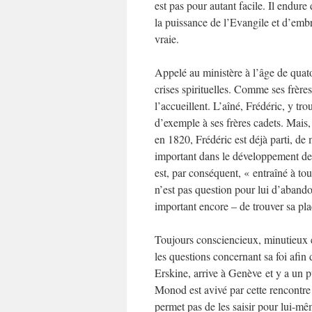
est pas pour autant facile. Il endur
la puissance de l’Evangile et d’embr
vraie.
Appelé au ministère à l’âge de quato
crises spirituelles. Comme ses frère
l’accueillent. L’aîné, Frédéric, y tr
d’exemple à ses frères cadets. Mai
en 1820, Frédéric est déjà parti, d
important dans le développement de 
est, par conséquent, « entraîné à tou
n’est pas question pour lui d’abandon
important encore – de trouver sa pl
Toujours consciencieux, minutieux e
les questions concernant sa foi afin
Erskine, arrive à Genève et y a un 
Monod est avivé par cette rencontre qu
permet pas de les saisir pour lui-mê