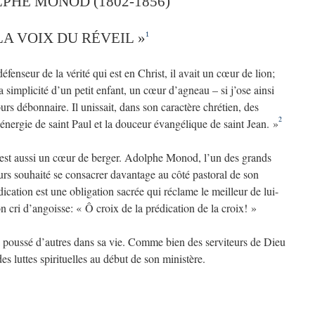
PHE MONOD (1802-1856)
LA VOIX DU RÉVEIL »
1
fenseur de la vérité qui est en Christ, il avait un cœur de lion;
a simplicité d’un petit enfant, un cœur d’agneau – si j’ose ainsi
ours débonnaire. Il unissait, dans son caractère chrétien, des
2
 énergie de saint Paul et la douceur évangélique de saint Jean. »
est aussi un cœur de berger. Adolphe Monod, l’un des grands
ours souhaité se consacrer davantage au côté pastoral de son
édication est une obligation sacrée qui réclame le meilleur de lui-
ri d’angoisse: « Ô croix de la prédication de la croix! »
 poussé d’autres dans sa vie. Comme bien des serviteurs de Dieu
des luttes spirituelles au début de son ministère.