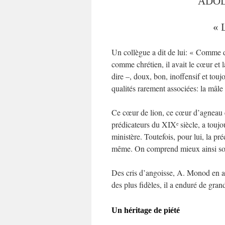
ADOL
« 
Un collègue a dit de lui: « Comme dé
comme chrétien, il avait le cœur et l
dire –, doux, bon, inoffensif et touj
qualités rarement associées: la mâle
Ce cœur de lion, ce cœur d’agneau 
prédicateurs du XIX
siècle, a touj
e
ministère. Toutefois, pour lui, la pr
même. On comprend mieux ainsi son c
Des cris d’angoisse, A. Monod en a
des plus fidèles, il a enduré de gran
Un héritage de piété