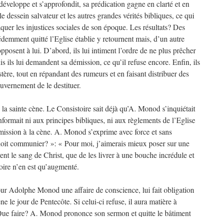
éveloppe et s’approfondit, sa prédication gagne en clarté et en
e dessein salvateur et les autres grandes vérités bibliques, ce qui
aquer les injustices sociales de son époque. Les résultats? Des
demment quitté l’Eglise établie y retournent mais, d’un autre
pposent à lui. D’abord, ils lui intiment l’ordre de ne plus prêcher
uis ils lui demandent sa démission, ce qu’il refuse encore. Enfin, ils
stère, tout en répandant des rumeurs et en faisant distribuer des
uvernement de le destituer.
 la sainte cène. Le Consistoire sait déjà qu’A. Monod s’inquiétait
formait ni aux principes bibliques, ni aux règlements de l’Eglise
ission à la cène. A. Monod s’exprime avec force et sans
it communier? »: « Pour moi, j’aimerais mieux poser sur une
 vent le sang de Christ, que de les livrer à une bouche incrédule et
ire n’en est qu’augmenté.
our Adolphe Monod une affaire de conscience, lui fait obligation
ne le jour de Pentecôte. Si celui-ci refuse, il aura matière à
Que faire? A. Monod prononce son sermon et quitte le bâtiment