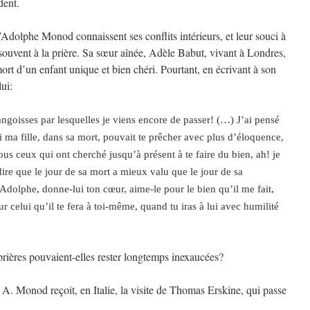
dent.
Adolphe Monod connaissent ses conflits intérieurs, et leur souci à
souvent à la prière. Sa sœur aînée, Adèle Babut, vivant à Londres,
mort d’un enfant unique et bien chéri. Pourtant, en écrivant à son
lui:
angoisses par lesquelles je viens encore de passer! (…) J’ai pensé
 ma fille, dans sa mort, pouvait te prêcher avec plus d’éloquence,
ous ceux qui ont cherché jusqu’à présent à te faire du bien, ah! je
dire que le jour de sa mort a mieux valu que le jour de sa
dolphe, donne-lui ton cœur, aime-le pour le bien qu’il me fait,
r celui qu’il te fera à toi-même, quand tu iras à lui avec humilité
prières pouvaient-elles rester longtemps inexaucées?
A. Monod reçoit, en Italie, la visite de Thomas Erskine, qui passe