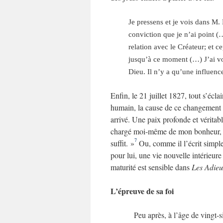
Je pressens et je vois dans M.
conviction que je n’ai point (
relation avec le Créateur; et c
jusqu’à ce moment (…) J’ai vo
Dieu. Il n’y a qu’une influenc
Enfin, le 21 juillet 1827, tout s’écl
humain, la cause de ce changement q
arrivé. Une paix profonde et véritab
chargé moi-même de mon bonheur, et
7
suffit. »
Ou, comme il l’écrit simple
pour lui, une vie nouvelle intérieur
maturité est sensible dans
Les Adieu
L’épreuve de sa foi
Peu après, à l’âge de vingt-