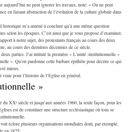
e aujourd’hui ne peut ignorer les travaux, note: « On ne peut
nce en faisant abstraction de l’évolution de la culture globale dans
ail historique m’a amené à conclure qu’à une même question
entes selon les époques. C’est ainsi que je vous propose d’examiner,
apport à notre sujet, des protestants français au cours des deux
uite, au cours des dernières décennies de ce siècle.
x parties. J’ai intitulé la première « L’unité ‹institutionnelle »
elle ». Qu’on pardonne cette barbare épithète pour décrire ce qui
ouvé mieux.
 vraie pour l’histoire de l’Eglise en général.
tutionnelle »
tié du XX
siècle et jusqu’aux années 1960, la seule façon, pour les
e
Eglises est de constituer une structure ecclésiastique où tous se
stitutionnelle.
t voit éclore plusieurs organisations mondiales dont, par exemple,
le en 1875;