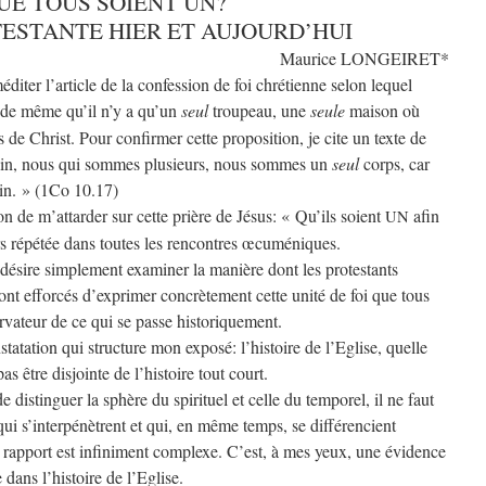
UE TOUS SOIENT UN?
TESTANTE HIER ET AUJOURD’HUI
Maurice LONGEIRET*
diter l’article de la confession de foi chrétienne selon lequel
, de même qu’il n’y a qu’un
seul
troupeau, une
seule
maison où
 de Christ. Pour confirmer cette proposition, je cite un texte de
in, nous qui sommes plusieurs, nous sommes un
seul
corps, car
in. » (1Co 10.17)
ion de m’attarder sur cette prière de Jésus: « Qu’ils soient
afin
UN
rs répétée dans toutes les rencontres œcuméniques.
e désire simplement examiner la manière dont les protestants
sont efforcés d’exprimer concrètement cette unité de foi que tous
rvateur de ce qui se passe historiquement.
tatation qui structure mon exposé: l’histoire de l’Eglise, quelle
as être disjointe de l’histoire tout court.
 de distinguer la sphère du spirituel et celle du temporel, il ne faut
 qui s’interpénètrent et qui, en même temps, se différencient
 rapport est infiniment complexe. C’est, à mes yeux, une évidence
 dans l’histoire de l’Eglise.