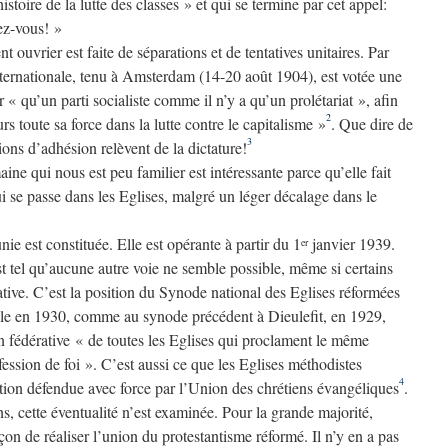
histoire de la lutte des classes » et qui se termine par cet appel:
sez-vous! »
 ouvrier est faite de séparations et de tentatives unitaires. Par
ternationale, tenu à Amsterdam (14-20 août 1904), est votée une
r « qu’un parti socialiste comme il n’y a qu’un prolétariat », afin
2
rs toute sa force dans la lutte contre le capitalisme »
. Que dire de
3
ions d’adhésion relèvent de la dictature!
ne qui nous est peu familier est intéressante parce qu’elle fait
ui se passe dans les Eglises, malgré un léger décalage dans le
ie est constituée. Elle est opérante à partir du 1
janvier 1939.
er
t tel qu’aucune autre voie ne semble possible, même si certains
ative. C’est la position du Synode national des Eglises réformées
lle en 1930, comme au synode précédent à Dieulefit, en 1929,
n fédérative « de toutes les Eglises qui proclament le même
ssion de foi ». C’est aussi ce que les Eglises méthodistes
4
ition défendue avec force par l’Union des chrétiens évangéliques
.
s, cette éventualité n’est examinée. Pour la grande majorité,
façon de réaliser l’union du protestantisme réformé. Il n’y en a pas