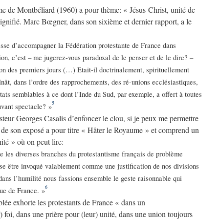
me de Montbéliard (1960) a pour thème: « Jésus-Christ, unité de
 signifié. Marc Bœgner, dans son sixième et dernier rapport, a le
sse d’accompagner la Fédération protestante de France dans
on, c’est – me jugerez-vous paradoxal de le penser et de le dire? –
ion des premiers jours (…) Etait-il doctrinalement, spirituellement
înât, dans l’ordre des rapprochements, des ré-unions ecclésiastiques,
ltats semblables à ce dont l’Inde du Sud, par exemple, a offert à toutes
5
uvant spectacle? »
asteur Georges Casalis d’enfoncer le clou, si je peux me permettre
ie de son exposé a pour titre « Hâter le Royaume » et comprend un
ité » où on peut lire:
tre les diverses branches du protestantisme français de problème
sse être invoqué valablement comme une justification de nos divisions
 dans l’humilité nous fassions ensemble le geste raisonnable qui
6
que de France. »
lée exhorte les protestants de France « dans un
 foi, dans une prière pour (leur) unité, dans une union toujours