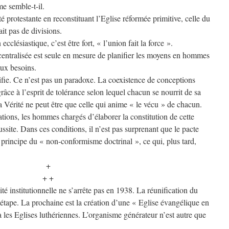
me semble-t-il.
tité protestante en reconstituant l’Eglise réformée primitive, celle du
it pas de divisions.
ecclésiastique, c’est être fort, « l’union fait la force ».
centralisée est seule en mesure de planifier les moyens en hommes
aux besoins.
ifie. Ce n’est pas un paradoxe. La coexistence de conceptions
râce à l’esprit de tolérance selon lequel chacun se nourrit de sa
a Vérité ne peut être que celle qui anime « le vécu » de chacun.
ations, les hommes chargés d’élaborer la constitution de cette
ssite. Dans ces conditions, il n’est pas surprenant que le pacte
u principe du « non-conformisme doctrinal », ce qui, plus tard,
+
+ +
ité institutionnelle ne s’arrête pas en 1938. La réunification du
 étape. La prochaine est la création d’une « Eglise évangélique en
a les Eglises luthériennes. L’organisme générateur n’est autre que