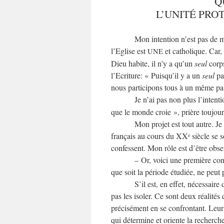
Q
L’UNITÉ PRO
Mon intention n’est pas de mé
l’Eglise est
et catholique. Car
UNE
Dieu habite, il n’y a qu’un
seul
corps
l’Ecriture: « Puisqu’il y a un
seul
pa
nous participons tous à un même pa
Je n’ai pas non plus l’intent
que le monde croie », prière toujou
Mon projet est tout autre. J
français au cours du XX
siècle se 
e
confessent. Mon rôle est d’être obse
– Or, voici une première cons
que soit la période étudiée, ne peut p
S’il est, en effet, nécessaire
pas les isoler. Ce sont deux réalités
précisément en se confrontant. Leur
qui détermine et oriente la recherche