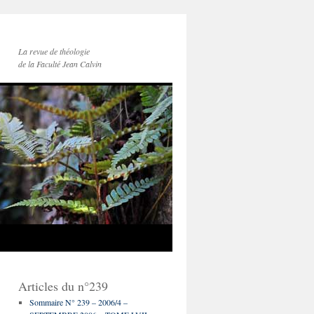
La revue de théologie
de la Faculté Jean Calvin
Articles du n°239
Sommaire N° 239 – 2006/4 –