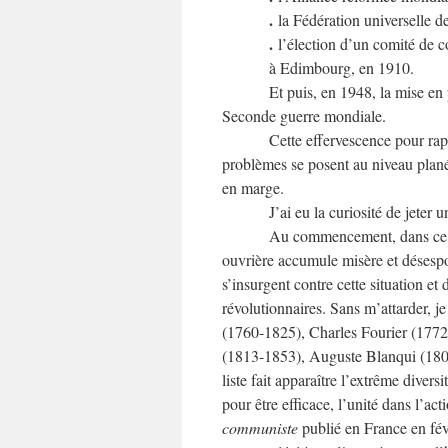
.
la Fédération universelle d
.
l’élection d’un comité de co
à Edimbourg, en 1910.
Et puis, en 1948, la mise e
Seconde guerre mondiale.
Cette effervescence pour rap
problèmes se posent au niveau planét
en marge.
J’ai eu la curiosité de jeter
Au commencement, dans c
ouvrière accumule misère et désesp
s’insurgent contre cette situation et
révolutionnaires. Sans m’attarder, j
(1760-1825), Charles Fourier (177
(1813-1853), Auguste Blanqui (1805
liste fait apparaître l’extrême divers
pour être efficace, l’unité dans l’act
communiste
publié en France en fév