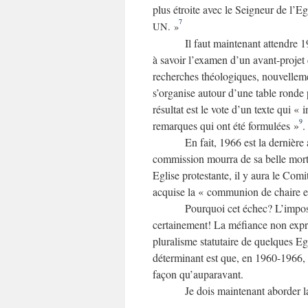
plus étroite avec le Seigneur de l’Egl
7
UN. »
Il faut maintenant attendre 
à savoir l’examen d’un avant-projet
recherches théologiques, nouvelleme
s’organise autour d’une table ronde 
résultat est le vote d’un texte qui «
9
remarques qui ont été formulées »
.
En fait, 1966 est la dernière
commission mourra de sa belle mort 
Eglise protestante, il y aura le Co
acquise la « communion de chaire et
Pourquoi cet échec? L’imposs
certainement! La méfiance non expri
pluralisme statutaire de quelques Eg
déterminant est que, en 1960-1966, 
façon qu’auparavant.
Je dois maintenant aborder 