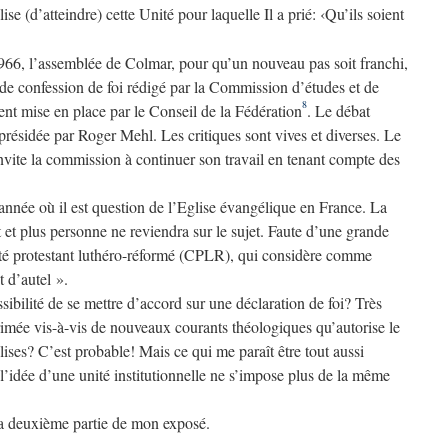
ise (d’atteindre) cette Unité pour laquelle Il a prié: ‹Qu’ils soient
1966, l’assemblée de Colmar, pour qu’un nouveau pas soit franchi,
 de confession de foi rédigé par la Commission d’études et de
8
nt mise en place par le Conseil de la Fédération
. Le débat
présidée par Roger Mehl. Les critiques sont vives et diverses. Le
 invite la commission à continuer son travail en tenant compte des
 année où il est question de l’Eglise évangélique en France. La
et plus personne ne reviendra sur le sujet. Faute d’une grande
mité protestant luthéro-réformé (CPLR), qui considère comme
 d’autel ».
ibilité de se mettre d’accord sur une déclaration de foi? Très
mée vis-à-vis de nouveaux courants théologiques qu’autorise le
lises? C’est probable! Mais ce qui me paraît être tout aussi
l’idée d’une unité institutionnelle ne s’impose plus de la même
la deuxième partie de mon exposé.