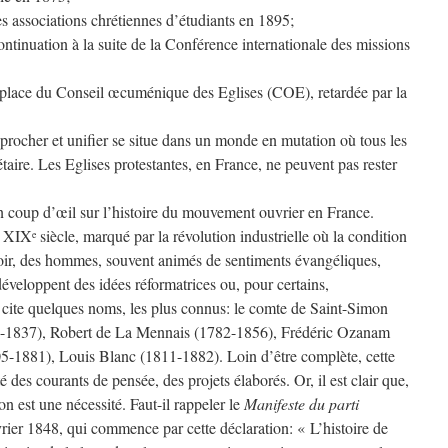
es associations chrétiennes d’étudiants en 1895;
ntinuation à la suite de la Conférence internationale des missions
n place du Conseil œcuménique des Eglises (COE), retardée par la
procher et unifier se situe dans un monde en mutation où tous les
aire. Les Eglises protestantes, en France, ne peuvent pas rester
 un coup d’œil sur l’histoire du mouvement ouvrier en France.
e XIX
siècle, marqué par la révolution industrielle où la condition
e
oir, des hommes, souvent animés de sentiments évangéliques,
 développent des idées réformatrices ou, pour certains,
e cite quelques noms, les plus connus: le comte de Saint-Simon
2-1837), Robert de La Mennais (1782-1856), Frédéric Ozanam
-1881), Louis Blanc (1811-1882). Loin d’être complète, cette
ité des courants de pensée, des projets élaborés. Or, il est clair que,
ion est une nécessité. Faut-il rappeler le
Manifeste du parti
rier 1848, qui commence par cette déclaration: « L’histoire de