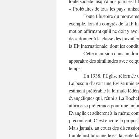
toute société jusqu’à nos jours est l’
« Prolétaires de tous les pays, unis
Toute l’histoire du mouvement
exemple, lors du congrès de la II
In
e
motion affirmant qu’il ne doit y avoi
de « donner à la classe des travailleu
la III
Internationale, dont les condit
e
Cette incursion dans un domai
apparaître des similitudes avec ce q
temps.
En 1938, l’Eglise réformée un
Le besoin d’avoir une Eglise unie es
estiment préférable la formule fédér
évangéliques qui, réuni à La Roche
affirme sa préférence pour une unio
Evangile et adhèrent à la même confe
préconisent. C’est encore la propos
Mais jamais, au cours des discussion
l’unité institutionnelle est la seule 