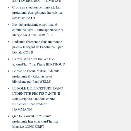
SEPTEMBRE 2006 – TOME LVII
Croire en situation de minorité. Les
protestants évangéliques français par
Sébastien FATH
Identité protestante et spiritualité
communautaire – entre spontanéité et
liturgie par Annie BERGÈSE
L’identité chrétienne dans un monde
païen – le regard de l’apôtre paul par
Donald COBB
La révélation : Où trouver Dieu
aujourd’hui ? par Pierre BERTHOUD
Le rôle de l’écriture dans l’identité
protestante (I) Relativisme et
biblicisme par Paul WELLS
LE RÔLE DE L’ÉCRITURE DANS
L’IDENTITÉ PROTESTANTE (II) –
Sola Scriptura : antidote contre
l’isolement ! par Frédéric
HAMMANN
Que tous soient un ? L’unité
protestante hier et aujourd’hui par
Maurice LONGEIRET