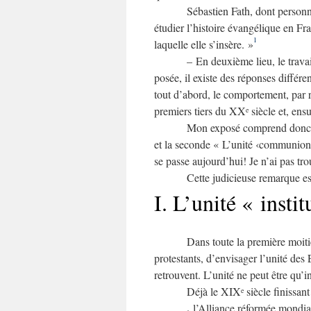
Sébastien Fath, dont personn
étudier l’histoire évangélique en Fra
1
laquelle elle s’insère. »
– En deuxième lieu, le trav
posée, il existe des réponses différ
tout d’abord, le comportement, par r
premiers tiers du XX
siècle et, ens
e
Mon exposé comprend donc deu
et la seconde « L’unité ‹communionn
se passe aujourd’hui! Je n’ai pas tr
Cette judicieuse remarque est
I. L’unité « insti
Dans toute la première moi
protestants, d’envisager l’unité des 
retrouvent. L’unité ne peut être qu’in
Déjà le XIX
siècle finissan
e
.
l’Alliance réformée mondia