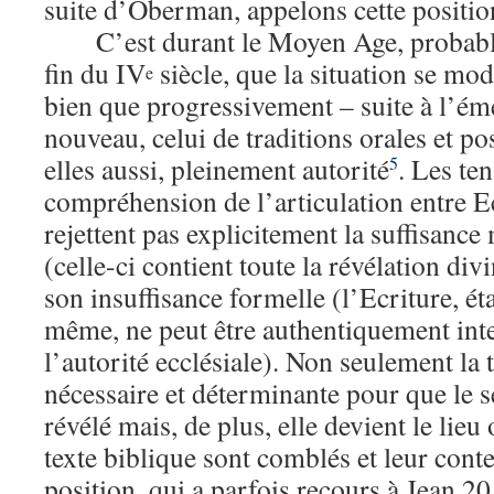
suite d’Oberman, appelons cette position
C’est durant le Moyen Age, probabl
fin du IV
siècle, que la situation se mod
e
bien que progressivement – suite à l’é
nouveau, celui de traditions orales et po
elles aussi, pleinement autorité
. Les te
5
compréhension de l’articulation entre Ec
rejettent pas explicitement la suffisance 
(celle-ci contient toute la révélation div
son insuffisance formelle (l’Ecriture, ét
même, ne peut être authentiquement int
l’autorité ecclésiale). Non seulement la 
nécessaire et déterminante pour que le s
révélé mais, de plus, elle devient le lieu
texte biblique sont comblés et leur cont
position, qui a parfois recours à Jean 2