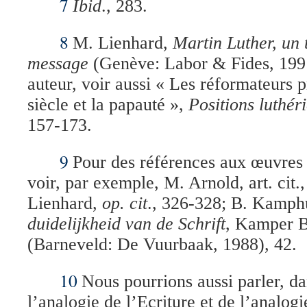
7
Ibid
., 283.
8
M. Lienhard,
Martin Luther, un 
message
(Genève: Labor & Fides, 19
auteur, voir aussi « Les réformateurs 
siècle et la papauté »,
Positions luthér
157-173.
9
Pour des références aux œuvres 
voir, par exemple, M. Arnold, art. cit.
Lienhard,
op. cit
., 326-328; B. Kamph
duidelijkheid van de Schrift
, Kamper 
(Barneveld: De Vuurbaak, 1988), 42.
10
Nous pourrions aussi parler, da
l’analogie de l’Ecriture et de l’analogie