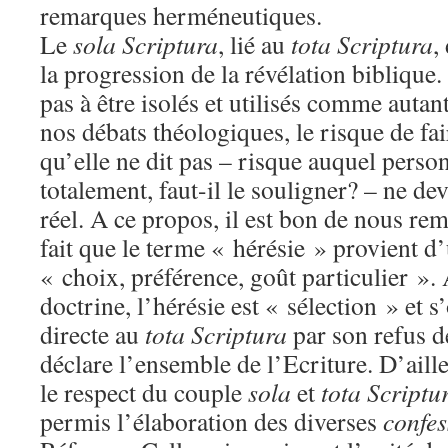
remarques herméneutiques.
Le
sola Scriptura
, lié au
tota Scriptura
,
la progression de la révélation biblique. 
pas à être isolés et utilisés comme auta
nos débats théologiques, le risque de fai
qu’elle ne dit pas – risque auquel pers
totalement, faut-il le souligner? – ne de
réel. A ce propos, il est bon de nous re
fait que le terme « hérésie » provient d
« choix, préférence, goût particulier ». 
doctrine, l’hérésie est « sélection » et 
directe au
tota Scriptura
par son refus d
déclare l’ensemble de l’Ecriture. D’aill
le respect du couple
sola
et
tota Scriptu
permis l’élaboration des diverses
confes