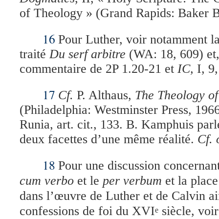
of Theology » (Grand Rapids: Baker B
16
Pour Luther, voir notamment la
traité
Du serf arbitre
(WA: 18, 609) et,
commentaire de 2P 1.20-21 et
IC,
I, 9,
17
Cf.
P. Althaus,
The Theology of
(Philadelphia: Westminster Press, 1966)
Runia, art. cit., 133.
B. Kamphuis parle
deux facettes d’une même réalité.
Cf.
18
Pour une discussion concernant 
cum verbo
et le
per verbum
et la place
dans l’œuvre de Luther et de Calvin ai
confessions de foi du XVI
siècle, voi
e