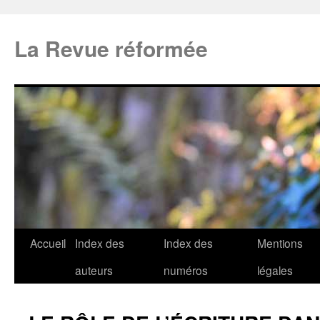
La Revue réformée
Accueil
Index des
Index des
Mentions
auteurs
numéros
légales