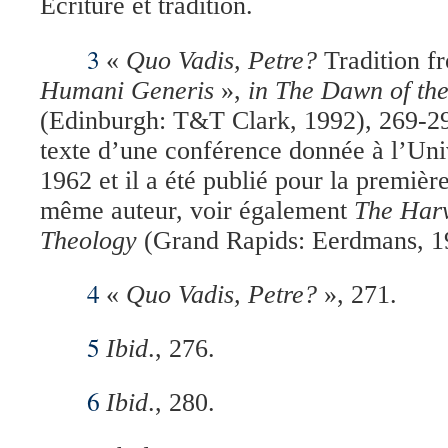
Ecriture et tradition.
3
«
Quo Vadis, Petre?
Tradition f
Humani Generis
»,
in
The Dawn of the
(Edinburgh: T&T Clark, 1992), 269-2
texte d’une conférence donnée à l’Uni
1962 et il a été publié pour la premièr
même auteur, voir également
The Harv
Theology
(Grand Rapids: Eerdmans, 1
4
«
Quo Vadis, Petre?
», 271.
5
Ibid
., 276.
6
Ibid
., 280.