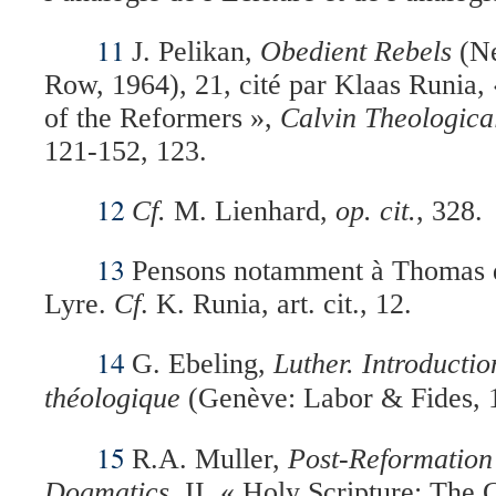
11
J. Pelikan,
Obedient Rebels
(Ne
Row, 1964), 21, cité par Klaas Runia
of the Reformers »,
Calvin Theologica
121-152, 123.
12
Cf.
M. Lienhard,
op. cit.
, 328.
13
Pensons notamment à Thomas d
Lyre.
Cf
. K. Runia, art. cit., 12.
14
G. Ebeling,
Luther.
Introductio
théologique
(Genève: Labor & Fides, 
15
R.A. Muller,
Post-Reformatio
Dogmatics
, II, « Holy Scripture: The