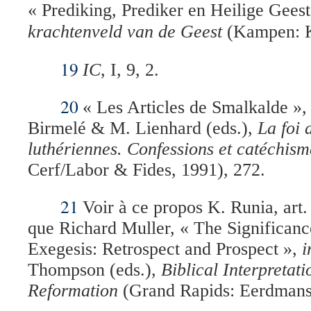
« Prediking, Prediker en Heilige Gees
krachtenveld van de Geest
(Kampen: K
19
IC
, I, 9, 2.
20
«
Les Articles de Smalkalde », 
Birmelé & M. Lienhard (eds.),
La foi 
luthériennes. Confessions et catéchism
Cerf/Labor & Fides, 1991), 272.
21
Voir à ce propos K. Runia, art. 
que Richard Muller, « The Significance
Exegesis: Retrospect and Prospect »,
i
Thompson (eds.),
Biblical Interpretati
Reformation
(Grand Rapids: Eerdmans,