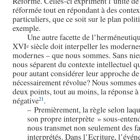
Réforme. Celles-ci expriment l’unité de 
réformée tout en répondant à des context
particuliers, que ce soit sur le plan polit
exemple.
Une autre facette de l’herméneutiq
XVI
siècle doit interpeller les modern
e
modernes – que nous sommes. Sans nier 
nous séparent du contexte intellectuel qui 
pour autant considérer leur approche d
nécessairement révolue? Nous sommes c
deux points, tout au moins, la réponse à 
négative
.
21
– Premièrement, la règle selon laque
son propre interprète » sous-entend
nous transmet non seulement des fai
interprétés. Dans l’Ecriture, l’évé