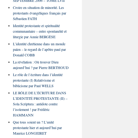
SEPTEMBRE 2006 – TOME LVII
Croire en situation de minorité. Les
protestants évangéliques français par
Sébastien FATH
Identité protestante et spiritualité
communautaire – entre spontanéité et
liturgie par Annie BERGÈSE
L’identité chrétienne dans un monde
païen – le regard de l’apôtre paul par
Donald COBB
La révélation : Où trouver Dieu
aujourd’hui ? par Pierre BERTHOUD
Le rôle de l’écriture dans l’identité
protestante (I) Relativisme et
biblicisme par Paul WELLS
LE RÔLE DE L’ÉCRITURE DANS
L’IDENTITÉ PROTESTANTE (II) –
Sola Scriptura : antidote contre
l’isolement ! par Frédéric
HAMMANN
Que tous soient un ? L’unité
protestante hier et aujourd’hui par
Maurice LONGEIRET