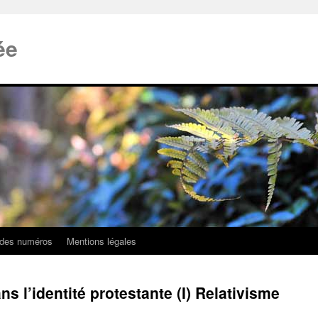
ée
 des numéros
Mentions légales
ans l’identité protestante (I) Relativisme