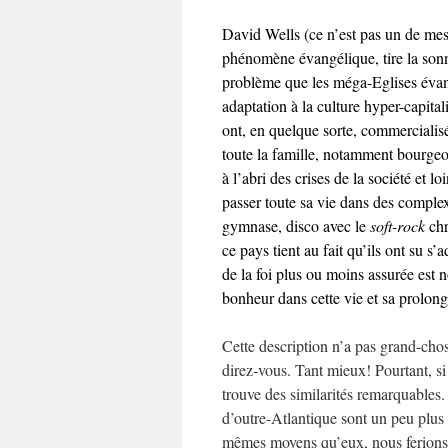
David Wells (ce n’est pas un de mes
phénomène évangélique, tire la sonne
problème que les méga-Eglises évangé
adaptation à la culture hyper-capital
ont, en quelque sorte, commercialisé 
toute la famille, notamment bourgeois
à l’abri des crises de la société et 
passer toute sa vie dans des complexe
gymnase, disco avec le
soft-rock
chr
ce pays tient au fait qu’ils ont su 
de la foi plus ou moins assurée est 
bonheur dans cette vie et sa prolonga
Cette description n’a pas grand-chose
direz-vous. Tant mieux! Pourtant, si
trouve des similarités remarquables.
d’outre-Atlantique sont un peu plus 
mêmes moyens qu’eux, nous ferion