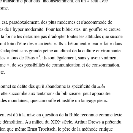
se transforme pour eux, inconsciemment, en un « seul avec
isme.
ble est, paradoxalement, des plus modernes et s’accommode de
s de l’hyper-modernité. Pour les biblicistes, un gouffre se creuse
e la foi ne les détourne pas d’adopter toutes les attitudes que suscite
sont loin d’être des « arriérés ». Ils « bétonnent » leur « foi » dans
s’adaptent sans grande peine au climat de la culture environnante.
1
des « fous de Jésus »
, ils sont également, sans y avoir vraiment
rne », de ses possibilités de communication et de consommation.
te.
onnel se délite dès qu’il abandonne la spécificité du
sola
d elle succombe aux tentations du biblicisme, peut apparaître
itudes mondaines, que camoufle et justifie un langage pieux.
ent est dû à la mise en question de la Bible reconnue comme texte
l de démolition. Au milieu du XIX
siècle, Arthur Drews a prétendu
e
nion que même Ernst Troeltsch, le père de la méthode critique