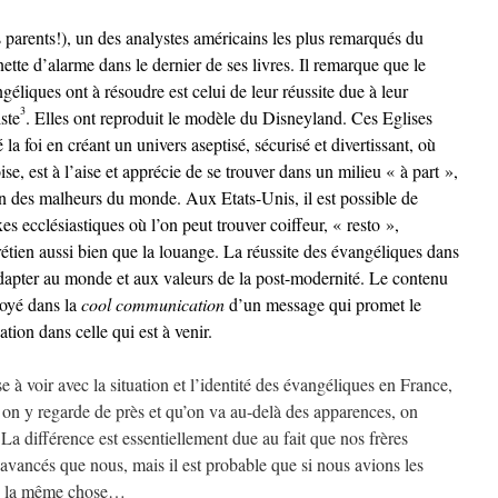
 parents!), un des analystes américains les plus remarqués du
tte d’alarme dans le dernier de ses livres. Il remarque que le
liques ont à résoudre est celui de leur réussite due à leur
3
iste
. Elles ont reproduit le modèle du Disneyland
. Ces Eglises
la foi en créant un univers aseptisé, sécurisé et divertissant, où
e, est à l’aise et apprécie de se trouver dans un milieu « à part »,
loin des malheurs du monde. Aux Etats-Unis, il est possible de
s ecclésiastiques où l’on peut trouver coiffeur, « resto »,
étien aussi bien que la louange. La réussite des évangéliques dans
s’adapter au monde et aux valeurs de la post-modernité. Le contenu
noyé dans la
cool communication
d’un message qui promet le
tion dans celle qui est à venir.
 à voir avec la situation et l’identité des évangéliques en France,
 on y regarde de près et qu’on va au-delà des apparences, on
 La différence est essentiellement due au fait que nos frères
avancés que nous, mais il est probable que si nous avions les
s la même chose…