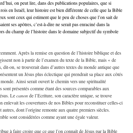
d’hui, on peut lire, dans des publications populaires, que si
s en Israël, leur histoire est bien différente de celle que la Bible
ux sont ceux qui estiment que le peu de choses que l’on sait de
saient ses apôtres, c’est-à-dire ne serait pas enraciné dans la
hors du champ de l’histoire dans le domaine subjectif du symbole
emment. Après la remise en question de l’histoire biblique et des
gissent non à partir de l’examen du texte de la Bible, mais « de
s, dit-on, se trouverait dans d’autres textes du monde antique que
présentent un Jésus plus éclectique qui prendrait sa place aux côtés
 monde. Ainsi serait ouvert le chemin vers une spiritualité
es sont présentés comme étant des sources comparables aux
Jésus. Le
canon
de l’Ecriture, son caractère unique, se trouve
 enlevait les couvertures de nos Bibles pour reconstituer celles-ci
et autres, dont l’origine remonte aux quatre premiers siècles.
emble sont considérées comme ayant une égale valeur.
bue à faire croire que ce que l’on connaît de Jésus par la Bible