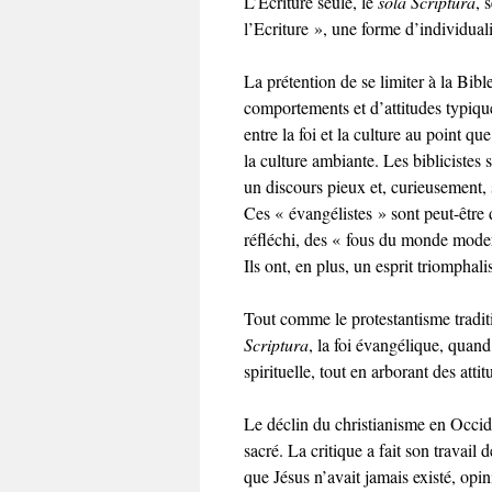
L’Ecriture seule, le
sola Scriptura
, 
l’Ecriture », une forme d’individual
La prétention de se limiter à la Bi
comportements et d’attitudes typique
entre la foi et la culture au point qu
la culture ambiante. Les biblicistes 
un discours pieux et, curieusement, 
Ces « évangélistes » sont peut-être 
réfléchi, des « fous du monde mode
Ils ont, en plus, un esprit triomphalis
Tout comme le protestantisme traditi
Scriptura
, la foi évangélique, quan
spirituelle, tout en arborant des att
Le déclin du christianisme en Occid
sacré. La critique a fait son travai
que Jésus n’avait jamais existé, opi