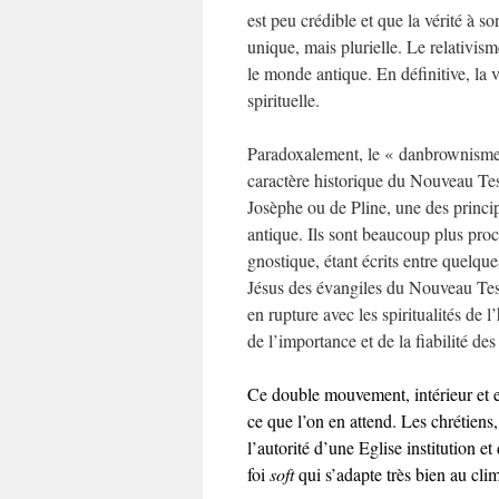
est peu crédible et que la vérité à son
unique, mais plurielle. Le relativis
le monde antique. En définitive, la v
spirituelle.
Paradoxalement, le « danbrownisme »
caractère historique du Nouveau Test
Josèphe ou de Pline, une des princ
antique. Ils sont beaucoup plus pro
gnostique, étant écrits entre quelqu
Jésus des évangiles du Nouveau Test
en rupture avec les spiritualités de 
de l’importance et de la fiabilité des
Ce double mouvement, intérieur et ext
ce que l’on en attend. Les chrétiens
l’autorité d’une Eglise institution e
foi
soft
qui s’adapte très bien au clima