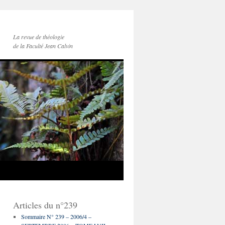
La revue de théologie
de la Faculté Jean Calvin
Articles du n°239
Sommaire N° 239 – 2006/4 –